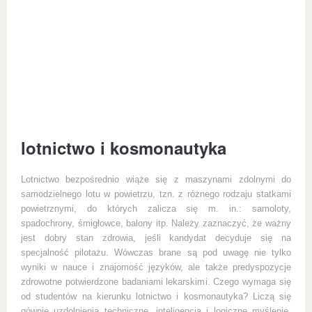
lotnictwo i kosmonautyka
Lotnictwo bezpośrednio wiąże się z maszynami zdolnymi do
samodzielnego lotu w powietrzu, tzn. z różnego rodzaju statkami
powietrznymi, do których zalicza się m. in.: samoloty,
spadochrony, śmigłowce, balony itp. Należy zaznaczyć, że ważny
jest dobry stan zdrowia, jeśli kandydat decyduje się na
specjalność pilotażu. Wówczas brane są pod uwagę nie tylko
wyniki w nauce i znajomość języków, ale także predyspozycje
zdrowotne potwierdzone badaniami lekarskimi. Czego wymaga się
od studentów na kierunku lotnictwo i kosmonautyka? Liczą się
gównie uzdolnienia techniczne, inteligencja i logiczne myślenie,