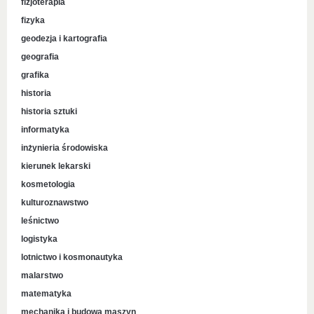
fizjoterapia
fizyka
geodezja i kartografia
geografia
grafika
historia
historia sztuki
informatyka
inżynieria środowiska
kierunek lekarski
kosmetologia
kulturoznawstwo
leśnictwo
logistyka
lotnictwo i kosmonautyka
malarstwo
matematyka
mechanika i budowa maszyn