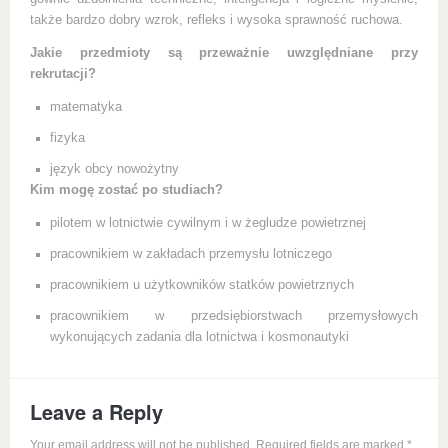
także bardzo dobry wzrok, refleks i wysoka sprawność ruchowa.
Jakie przedmioty są przeważnie uwzględniane przy
rekrutacji?
matematyka
fizyka
język obcy nowożytny
Kim mogę zostać po studiach?
pilotem w lotnictwie cywilnym i w żegludze powietrznej
pracownikiem w zakładach przemysłu lotniczego
pracownikiem u użytkowników statków powietrznych
pracownikiem w przedsiębiorstwach przemysłowych
wykonujących zadania dla lotnictwa i kosmonautyki
Leave a Reply
Your email address will not be published. Required fields are marked
*