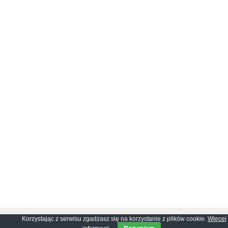
Korzystając z serwisu zgadzasz się na korzystanie z plików cookie.
Więcej
Copyright © 2026
GhostPool.com
. All rights reserved.