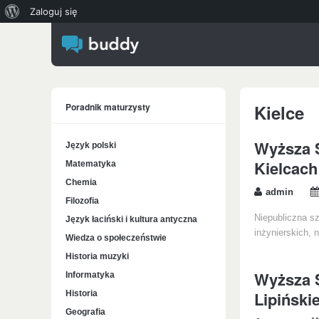
O
Zaloguj się
WordPressie
Poradnik maturzysty
Kielce
Wyższa 
Język polski
Kielcach
Matematyka
Chemia
admin
Filozofia
Niepubliczna sz
Język łaciński i kultura antyczna
inżynierskich,
Wiedza o społeczeństwie
Historia muzyki
Wyższa S
Informatyka
Lipiński
Historia
Geografia