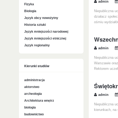
admin
Fizyka
Biologia
Niepubliczna uc
działacz społec
Język obcy nowożytny
ośmiu wydziałó
Historia sztuki
Język mniejszości narodowej
Wszechn
Język mniejszości etnicznej
Język regionalny
admin
Niepubliczna u
Warszawie oraz
Kierunki studiów
Rektorem uczel
administracja
Świętok
aktorstwo
archeologia
admin
Architektura wnętrz
Niepubliczna uc
biologia
kierunkach, na 
budownictwo