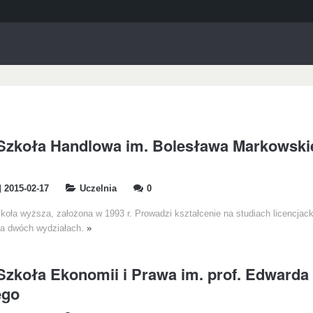
Szkoła Handlowa im. Bolesława Markowski
2015-02-17
Uczelnia
0
koła wyższa, założona w 1993 r. Prowadzi kształcenie na studiach licencjack
 na dwóch wydziałach.
»
zkoła Ekonomii i Prawa im. prof. Edwarda
ego