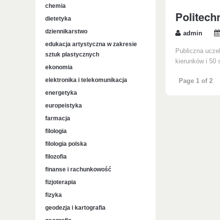
chemia
Politech
dietetyka
dziennikarstwo
admin
edukacja artystyczna w zakresie
Publiczna ucze
sztuk plastycznych
kierunków i 50 
ekonomia
elektronika i telekomunikacja
Page 1 of 2
energetyka
europeistyka
farmacja
filologia
filologia polska
filozofia
finanse i rachunkowość
fizjoterapia
fizyka
geodezja i kartografia