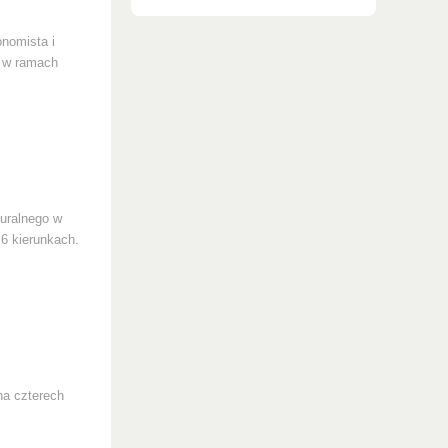
onomista i
w w ramach
turalnego w
6 kierunkach.
na czterech