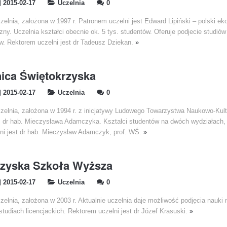
2015-02-17
Uczelnia
0
zelnia, założona w 1997 r. Patronem uczelni jest Edward Lipiński – polski ek
zny. Uczelnia kształci obecnie ok. 5 tys. studentów. Oferuje podjecie studió
w. Rektorem uczelni jest dr Tadeusz Dziekan.
»
ica Świętokrzyska
2015-02-17
Uczelnia
0
czelnia, założona w 1994 r. z inicjatywy Ludowego Towarzystwa Naukowo-Kul
 dr hab. Mieczysława Adamczyka. Kształci studentów na dwóch wydziałach, 
ni jest dr hab. Mieczysław Adamczyk, prof. WŚ.
»
rzyska Szkoła Wyższa
2015-02-17
Uczelnia
0
zelnia, założona w 2003 r. Aktualnie uczelnia daje możliwość podjęcia nauki 
studiach licencjackich. Rektorem uczelni jest dr Józef Krasuski.
»