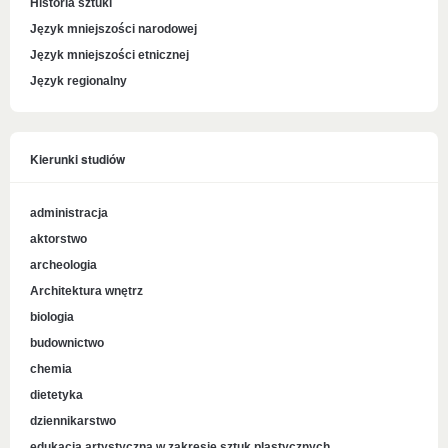
Historia sztuki
Język mniejszości narodowej
Język mniejszości etnicznej
Język regionalny
Kierunki studiów
administracja
aktorstwo
archeologia
Architektura wnętrz
biologia
budownictwo
chemia
dietetyka
dziennikarstwo
edukacja artystyczna w zakresie sztuk plastycznych