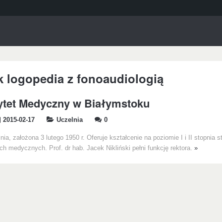
k logopedia z fonoaudiologią
ytet Medyczny w Białymstoku
2015-02-17
Uczelnia
0
nia, założona 3 lutego 1950 r. Oferuje kształcenie na poziomie I i II stopnia s
ch medycznych. Prof. dr hab. Jacek Nikliński pełni funkcję rektora.
»