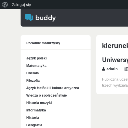
O
Zaloguj się
WordPressie
Poradnik maturzysty
kierune
Uniwers
Język polski
Matematyka
admin
Chemia
Publiczna uczel
Filozofia
trzech wydziała
Język łaciński i kultura antyczna
Wiedza o społeczeństwie
Historia muzyki
Informatyka
Historia
Geografia