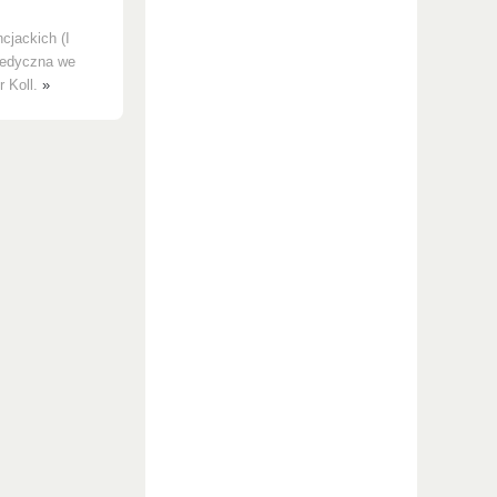
cjackich (I
 Medyczna we
r Koll.
»