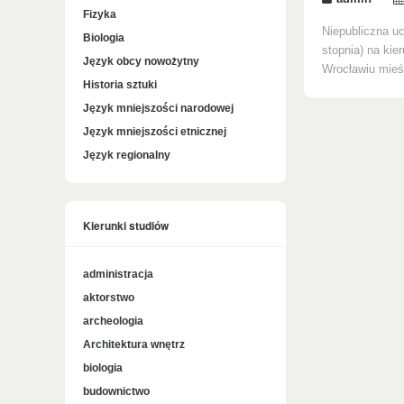
Fizyka
Niepubliczna uc
Biologia
stopnia) na kie
Język obcy nowożytny
Wrocławiu mieśc
Historia sztuki
Język mniejszości narodowej
Język mniejszości etnicznej
Język regionalny
Kierunki studiów
administracja
aktorstwo
archeologia
Architektura wnętrz
biologia
budownictwo