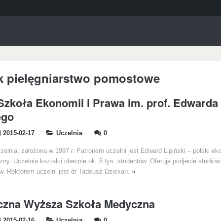
k pielęgniarstwo pomostowe
zkoła Ekonomii i Prawa im. prof. Edwarda
ego
2015-02-17
Uczelnia
0
zelnia, założona w 1997 r. Patronem uczelni jest Edward Lipiński – polski ek
zny. Uczelnia kształci obecnie ok. 5 tys. studentów. Oferuje podjecie studió
w. Rektorem uczelni jest dr Tadeusz Dziekan.
»
iczna Wyższa Szkoła Medyczna
2015-02-16
Uczelnia
0