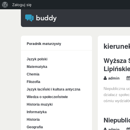
O
Zaloguj się
WordPressie
Poradnik maturzysty
kierune
Wyższa S
Język polski
Lipiński
Matematyka
Chemia
admin
Filozofia
Niepubliczna uc
Język łaciński i kultura antyczna
działacz społec
Wiedza o społeczeństwie
ośmiu wydziałó
Historia muzyki
Informatyka
Niepubl
Historia
Geografia
admin