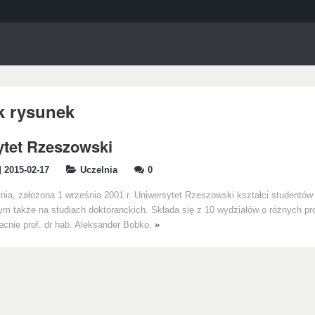
k rysunek
ytet Rzeszowski
2015-02-17
Uczelnia
0
nia, założona 1 września 2001 r. Uniwersytet Rzeszowski kształci studentów
m także na studiach doktoranckich. Składa się z 10 wydziałów o różnych pro
becnie prof. dr hab. Aleksander Bobko.
»