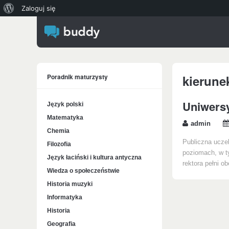
O
Zaloguj się
WordPressie
Poradnik maturzysty
kierune
Uniwers
Język polski
Matematyka
admin
Chemia
Publiczna uczel
Filozofia
poziomach, w ty
Język łaciński i kultura antyczna
rektora pełni o
Wiedza o społeczeństwie
Historia muzyki
Informatyka
Historia
Geografia