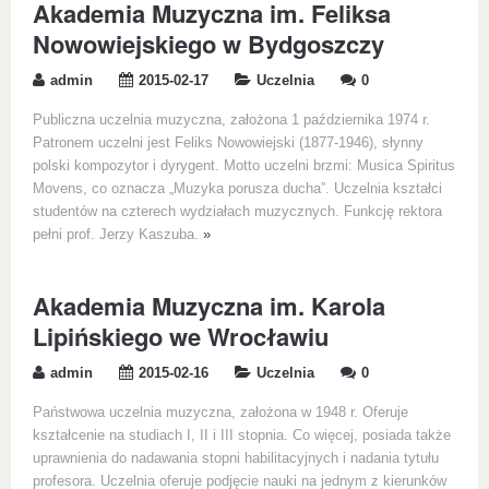
Akademia Muzyczna im. Feliksa
Nowowiejskiego w Bydgoszczy
admin
2015-02-17
Uczelnia
0
Publiczna uczelnia muzyczna, założona 1 października 1974 r.
Patronem uczelni jest Feliks Nowowiejski (1877-1946), słynny
polski kompozytor i dyrygent. Motto uczelni brzmi: Musica Spiritus
Movens, co oznacza „Muzyka porusza ducha”. Uczelnia kształci
studentów na czterech wydziałach muzycznych. Funkcję rektora
pełni prof. Jerzy Kaszuba.
»
Akademia Muzyczna im. Karola
Lipińskiego we Wrocławiu
admin
2015-02-16
Uczelnia
0
Państwowa uczelnia muzyczna, założona w 1948 r. Oferuje
kształcenie na studiach I, II i III stopnia. Co więcej, posiada także
uprawnienia do nadawania stopni habilitacyjnych i nadania tytułu
profesora. Uczelnia oferuje podjęcie nauki na jednym z kierunków