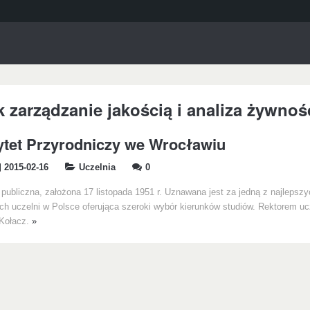
k zarządzanie jakością i analiza żywnoś
tet Przyrodniczy we Wrocławiu
2015-02-16
Uczelnia
0
ubliczna, założona 17 listopada 1951 r. Uznawana jest za jedną z najlepszy
ch uczelni w Polsce oferująca szeroki wybór kierunków studiów. Rektorem ucze
 Kołacz.
»