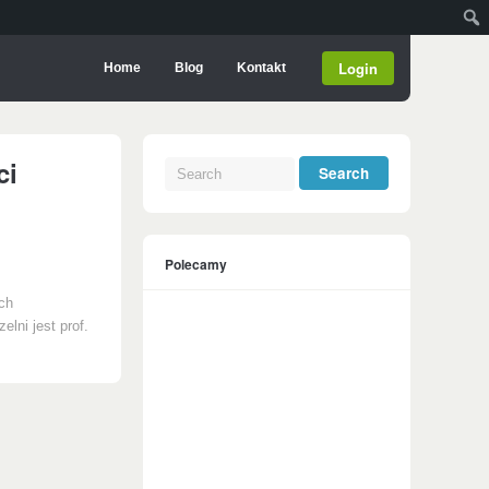
Login
Home
Blog
Kontakt
ci
Polecamy
ch
lni jest prof.