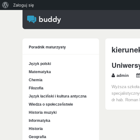
O
Zaloguj się
WordPressie
Poradnik maturzysty
kierune
Uniwersy
Język polski
Matematyka
admin
Chemia
Wyższa szkoła p
Filozofia
specjalistyczny
Język łaciński i kultura antyczna
dr hab. Roman
Wiedza o społeczeństwie
Historia muzyki
Informatyka
Historia
Geografia