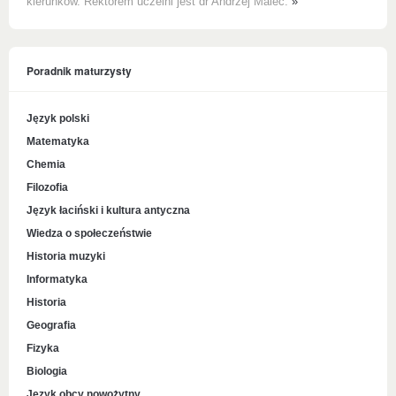
kierunków. Rektorem uczelni jest dr Andrzej Malec.
»
Poradnik maturzysty
Język polski
Matematyka
Chemia
Filozofia
Język łaciński i kultura antyczna
Wiedza o społeczeństwie
Historia muzyki
Informatyka
Historia
Geografia
Fizyka
Biologia
Język obcy nowożytny