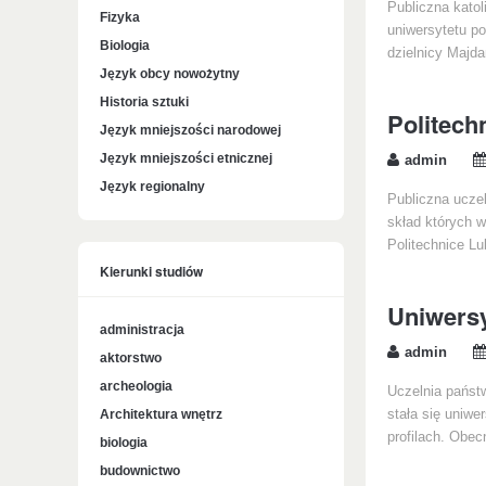
Publiczna katol
Fizyka
uniwersytetu p
Biologia
dzielnicy Majda
Język obcy nowożytny
Historia sztuki
Politech
Język mniejszości narodowej
Język mniejszości etnicznej
admin
Język regionalny
Publiczna uczel
skład których w
Politechnice Lu
Kierunki studiów
Uniwersy
administracja
admin
aktorstwo
archeologia
Uczelnia państw
Architektura wnętrz
stała się uniwe
profilach. Obec
biologia
budownictwo