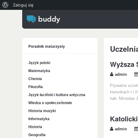
O
Zaloguj się
WordPressie
Poradnik maturzysty
Uczelni
Wyższa S
Język polski
Matematyka
admin
Chemia
Prywatna uczeln
Filozofia
kierunkach I i I
Język łaciński i kultura antyczna
hab. Mirosław 
Wiedza o społeczeństwie
Historia muzyki
Katolick
Informatyka
Historia
admin
Geografia