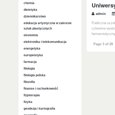
Uniwersy
chemia
dietetyka
admin
dziennikarstwo
edukacja artystyczna w zakresie
Publiczna ucze
sztuk plastycznych
czterema wydzi
farmaceutycznym
ekonomia
elektronika i telekomunikacja
Page 3 of 28
energetyka
europeistyka
farmacja
filologia
filologia polska
filozofia
finanse i rachunkowość
fizjoterapia
fizyka
geodezja i kartografia