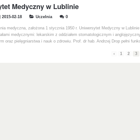
tet Medyczny w Lublinie
2015-02-18
Uczelnia
0
lnia medyczna, założona 1 stycznia 1950 r. Uniwersytet Medyczny w Lublinie
ałami medycznymi: lekarskim z oddziałem stomatologicznym i anglojęzyczn
 oraz pielęgniarstwa i nauk o zdrowiu. Prof. dr hab. Andrzej Drop pełni funk
‹
1
2
3