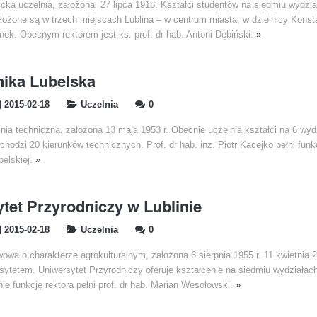
icka uczelnia, założona 27 lipca 1918. Kształci studentów na siedmiu wydzi
ołożone są w trzech miejscach Lublina – w centrum miasta, w dzielnicy Kons
nek. Obecnym rektorem jest ks. prof. dr hab. Antoni Dębiński.
»
nika Lubelska
2015-02-18
Uczelnia
0
nia techniczna, założona 13 maja 1953 r. Obecnie uczelnia kształci na 6 wyd
chodzi 20 kierunków technicznych. Prof. dr hab. inż. Piotr Kacejko pełni funk
belskiej.
»
tet Przyrodniczy w Lublinie
2015-02-18
Uczelnia
0
owa o charakterze agrokulturalnym, założona 6 sierpnia 1955 r. 11 kwietnia 2
rsytetem. Uniwersytet Przyrodniczy oferuje kształcenie na siedmiu wydziałac
nie funkcję rektora pełni prof. dr hab. Marian Wesołowski.
»