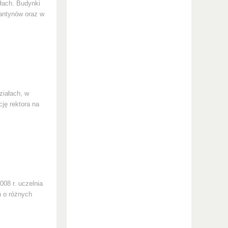
ałach. Budynki
tantynów oraz w
ziałach, w
cję rektora na
008 r. uczelnia
h o różnych