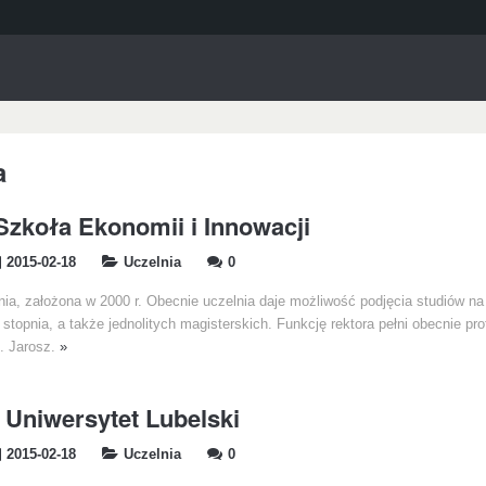
a
zkoła Ekonomii i Innowacji
2015-02-18
Uczelnia
0
ia, założona w 2000 r. Obecnie uczelnia daje możliwość podjęcia studiów na
I stopnia, a także jednolitych magisterskich. Funkcję rektora pełni obecnie pro
J. Jarosz.
»
i Uniwersytet Lubelski
2015-02-18
Uczelnia
0