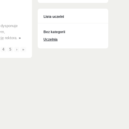
Lista uczelni
 dysponuje
ym,
Bez kategorii
cję rektora.
»
Uczelnia
4
5
›
»