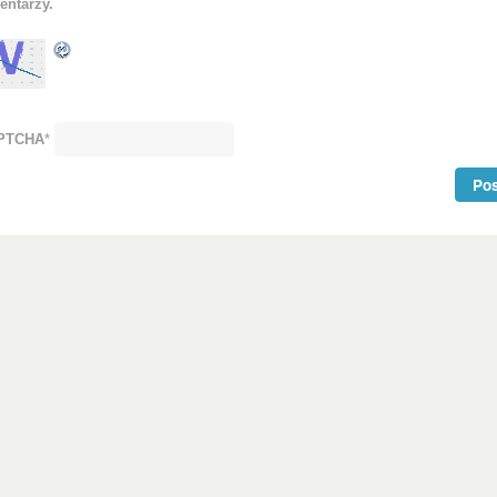
entarzy.
APTCHA
*