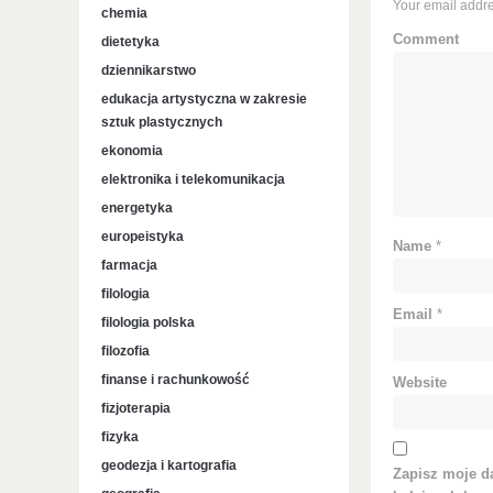
Your email addre
chemia
Comment
dietetyka
dziennikarstwo
edukacja artystyczna w zakresie
sztuk plastycznych
ekonomia
elektronika i telekomunikacja
energetyka
europeistyka
Name
*
farmacja
filologia
Email
*
filologia polska
filozofia
finanse i rachunkowość
Website
fizjoterapia
fizyka
geodezja i kartografia
Zapisz moje da