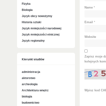
Fizyka
Name
*
Biologia
Język obcy nowożytny
Historia sztuki
Email
*
Język mniejszości narodowej
Język mniejszości etnicznej
Website
Język regionalny
Zapisz moje da
Kierunki studiów
kolejnych kom
administracja
aktorstwo
archeologia
Architektura wnętrz
Wpisz kod C
biologia
budownictwo