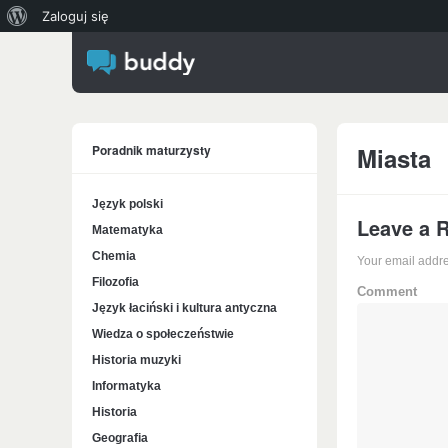
O
Zaloguj się
WordPressie
Poradnik maturzysty
Miasta
Język polski
Leave a 
Matematyka
Chemia
Your email addre
Filozofia
Comment
Język łaciński i kultura antyczna
Wiedza o społeczeństwie
Historia muzyki
Informatyka
Historia
Geografia