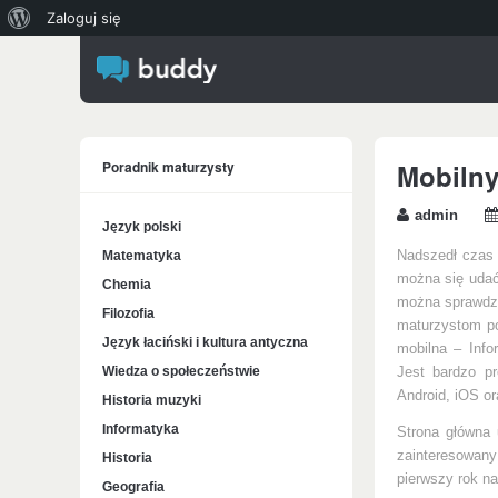
O
Zaloguj się
WordPressie
Poradnik maturzysty
Mobilny
admin
Język polski
Matematyka
Nadszedł czas 
można się udać 
Chemia
można sprawdzi
Filozofia
maturzystom pod
Język łaciński i kultura antyczna
mobilna – Info
Wiedza o społeczeństwie
Jest bardzo pr
Android, iOS o
Historia muzyki
Informatyka
Strona główna 
zainteresowany
Historia
pierwszy rok na
Geografia