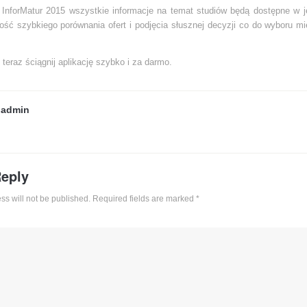
ji InforMatur 2015 wszystkie informacje na temat studiów będą dostępne w 
ść szybkiego porównania ofert i podjęcia słusznej decyzji co do wyboru mi
ż teraz ściągnij aplikację szybko i za darmo.
y
admin
Reply
ss will not be published. Required fields are marked
*