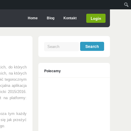
Login
Home
Blog
Kontakt
ich, do których
Polecamy
kich, na których
wić tegorocznym
cjalna aplikacja
icki 2015/2016.
t na platformy:
 Poza tym każdy
się jak przeżyć
ego.