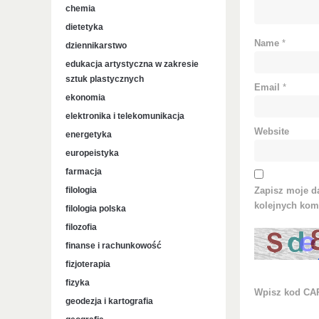
chemia
dietetyka
Name
*
dziennikarstwo
edukacja artystyczna w zakresie
sztuk plastycznych
Email
*
ekonomia
elektronika i telekomunikacja
Website
energetyka
europeistyka
farmacja
filologia
Zapisz moje da
kolejnych kom
filologia polska
filozofia
finanse i rachunkowość
fizjoterapia
fizyka
Wpisz kod C
geodezja i kartografia