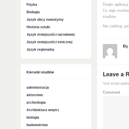
Fizyka
Dzięki aplikac
Co daje możliwo
Biologia
studiów.
Język obcy nowożytny
Nie zwlekaj, ju
Historia sztuki
Język mniejszości narodowej
Język mniejszości etnicznej
B
Język regionalny
Kierunki studiów
Leave a 
Your email addre
administracja
Comment
aktorstwo
archeologia
Architektura wnętrz
biologia
budownictwo