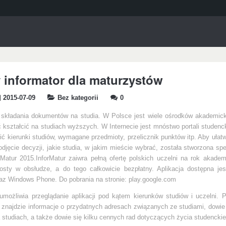
 informator dla maturzystów
2015-07-09
Bez kategorii
0
składania dokumentów na studia. W Polsce jest wiele ośrodków akademick
kształcić na studiach wyższych. W Internecie jest mnóstwo portali studenc
ć kierunki studiów, wymagane przedmioty, przelicznik punktów itp. Aby ułat
jęcie decyzji, jakie studia, w jakim mieście wybrać, została stworzona spe
rMatur 2015.
InforMatur zaiwra pełną ofertę polskich uczelni na rok akadem
osty w obsłudze, a do tego całkowicie bezpłatny. Aplikacja dostępna jes
raz Windows Phone. Do pobrania na stronie: play.google.com
umożliwia przeglądanie aplikacji pod kątem kierunków studiów i uczelni.
 znajdzie informacje o przydatnych adresach związanych ze studiami, dowie 
 studiach, a także dowie się kilku cennych rad dotyczących życia studencki