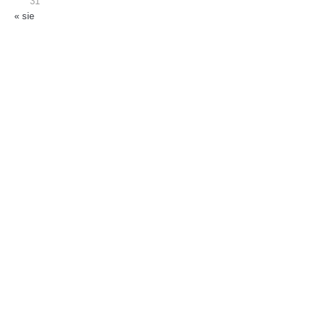
31
« sie