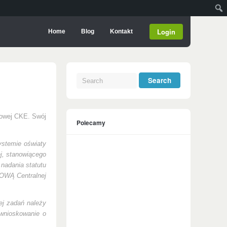
Login
Home
Blog
Kontakt
kowej CKE. Swój
Polecamy
systemie
oświaty
j,
stanowiącego
 nadania statutu
WĄ Centralnej
ej zadań należy
 wnioskowanie o