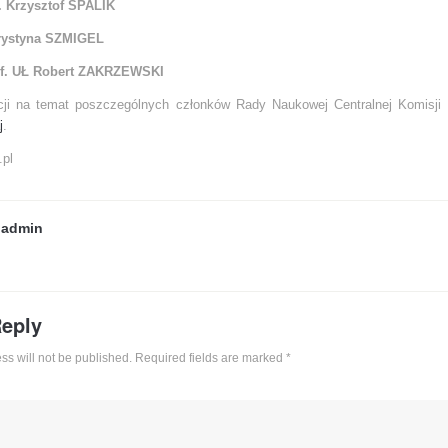
b. Krzysztof SPALIK
Krystyna SZMIGEL
rof. UŁ Robert ZAKRZEWSKI
cji na temat poszczególnych członków Rady Naukowej Centralnej Komisji
j
.
.pl
y
admin
Reply
ss will not be published. Required fields are marked
*