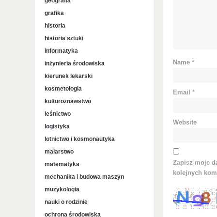
geografia
grafika
historia
historia sztuki
informatyka
Name
*
inżynieria środowiska
kierunek lekarski
kosmetologia
Email
*
kulturoznawstwo
leśnictwo
Website
logistyka
lotnictwo i kosmonautyka
malarstwo
Zapisz moje da
matematyka
kolejnych kom
mechanika i budowa maszyn
muzykologia
nauki o rodzinie
ochrona środowiska