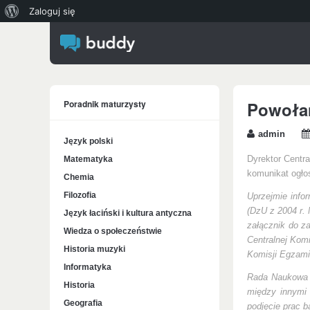
O
Zaloguj się
WordPressie
Poradnik maturzysty
Powoła
admin
Język polski
Matematyka
Dyrektor Centr
komunikat ogłos
Chemia
Filozofia
Uprzejmie info
(DzU z 2004 r. 
Język łaciński i kultura antyczna
załącznik do za
Wiedza o społeczeństwie
Centralnej Kom
Historia muzyki
Komisji Egzami
Informatyka
Rada Naukowa j
Historia
między innymi 
Geografia
podjęcie prac 