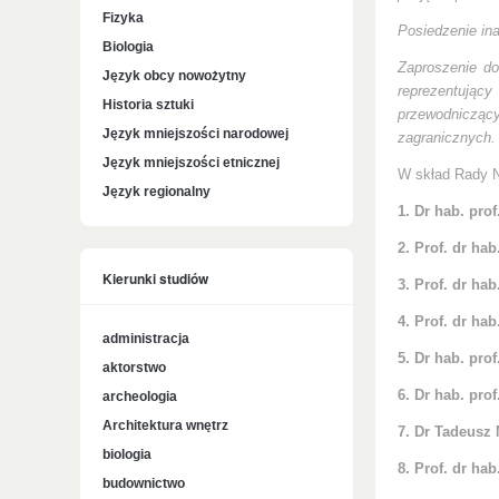
Fizyka
Posiedzenie in
Biologia
Zaproszenie do
Język obcy nowożytny
reprezentujący
Historia sztuki
przewodniczą
Język mniejszości narodowej
zagranicznych.
Język mniejszości etnicznej
W skład Rady N
Język regionalny
1. Dr hab. pr
2. Prof. dr 
Kierunki studiów
3. Prof. dr h
4. Prof. dr h
administracja
5. Dr hab. pr
aktorstwo
6. Dr hab. pr
archeologia
Architektura wnętrz
7. Dr Tadeusz
biologia
8. Prof. dr h
budownictwo