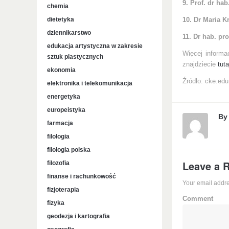
9. Prof. dr ha
chemia
dietetyka
10. Dr Maria 
dziennikarstwo
11. Dr hab. p
edukacja artystyczna w zakresie
Więcej informa
sztuk plastycznych
znajdziecie
tuta
ekonomia
Źródło: cke.edu
elektronika i telekomunikacja
energetyka
europeistyka
B
farmacja
filologia
filologia polska
Leave a 
filozofia
finanse i rachunkowość
Your email addre
fizjoterapia
Comment
fizyka
geodezja i kartografia