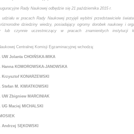
auguracyjne Rady Naukowej odbędzie się 21 października 2015 r.
 udziału w pracach Rady Naukowej przyjęli wybitni przedstawiciele świata
 różnorodne dziedziny wiedzy, posiadający ogromy dorobek naukowy i org
cy lub czynnie uczestniczący w pracach znamienitych instytucji k
aukowej Centralnej Komisji Egzaminacyjnej wchodzą:
of. UW Jolanta CHOIŃSKA-MIKA
hab. Hanna KOMOROWSKA-JANOWSKA
ab. Krzysztof KONARZEWSKI
ab. Stefan M. KWIATKOWSKI
of. UW Zbigniew MARCINIAK
of. UG Maciej MICHALSKI
 MOSIEK
ab. Andrzej SĘKOWSKI