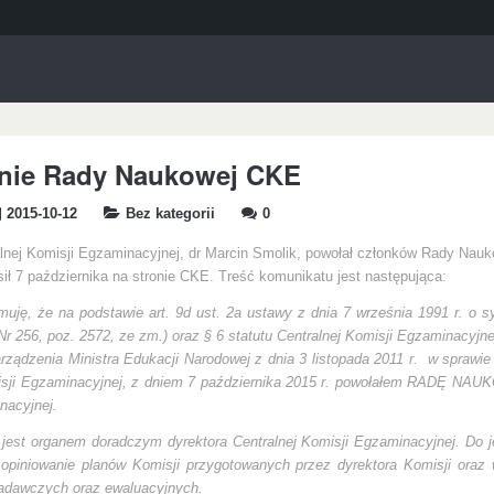
nie Rady Naukowej CKE
2015-10-12
Bez kategorii
0
alnej Komisji Egzaminacyjnej, dr Marcin Smolik, powołał członków Rady Nau
ił 7 października na stronie CKE. Treść komunikatu jest następująca:
rmuję, że na podstawie art. 9d ust. 2a ustawy z dnia 7 września 1991 r. o 
Nr 256, poz. 2572, ze zm.) oraz § 6 statutu Centralnej Komisji Egzaminacyjne
rządzenia Ministra Edukacji Narodowej z dnia 3 listopada 2011 r.
w sprawie
isji Egzaminacyjnej, z dniem 7 października 2015 r. powołałem
RADĘ NAUKO
nacyjnej.
est organem doradczym dyrektora Centralnej Komisji Egzaminacyjnej. Do j
opiniowanie planów Komisji przygotowanych przez dyrektora Komisji oraz
badawczych oraz ewaluacyjnych.