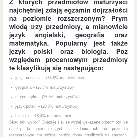
Z których przedmiotów maturzyści
najchętniej zdają egzamin dojrzałości
na poziomie rozszerzonym? Prym
wiodą trzy przedmioty, a mianowicie
język angielski, geografia oraz
matematyka. Popularny jest także
język polski oraz biologia. Poz
względem procentowym przedmioty
te klasyfikują się następująco:
język angielski – (53,8% maturzystów)
geografia – (26,7% maturzystów)
matematyka – (25,5% maturzystów)
język polski – (20,0% maturzystów)
biologia – (18,4% maturzystów)
Skąd taki wybór? Okazuje się, że wyżej wskazane przedmioty nie
należą do najtrudniejszych, a zdanie ich na poziomie
rozszerzonym ma później bardzo dobry przelicznik na studiach.