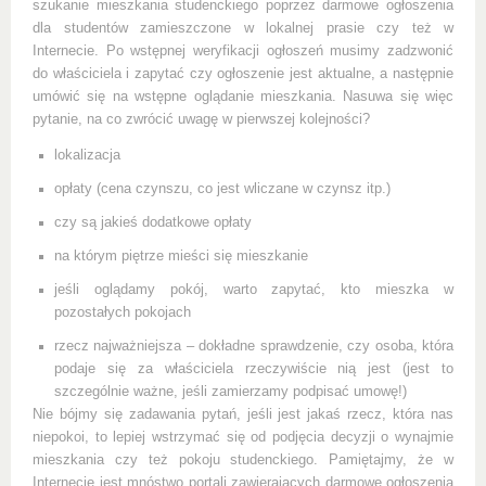
szukanie mieszkania studenckiego poprzez darmowe ogłoszenia
dla studentów zamieszczone w lokalnej prasie czy też w
Internecie. Po wstępnej weryfikacji ogłoszeń musimy zadzwonić
do właściciela i zapytać czy ogłoszenie jest aktualne, a następnie
umówić się na wstępne oglądanie mieszkania. Nasuwa się więc
pytanie, na co zwrócić uwagę w pierwszej kolejności?
lokalizacja
opłaty (cena czynszu, co jest wliczane w czynsz itp.)
czy są jakieś dodatkowe opłaty
na którym piętrze mieści się mieszkanie
jeśli oglądamy pokój, warto zapytać, kto mieszka w
pozostałych pokojach
rzecz najważniejsza – dokładne sprawdzenie, czy osoba, która
podaje się za właściciela rzeczywiście nią jest (jest to
szczególnie ważne, jeśli zamierzamy podpisać umowę!)
Nie bójmy się zadawania pytań, jeśli jest jakaś rzecz, która nas
niepokoi, to lepiej wstrzymać się od podjęcia decyzji o wynajmie
mieszkania czy też pokoju studenckiego. Pamiętajmy, że w
Internecie jest mnóstwo portali zawierających darmowe ogłoszenia