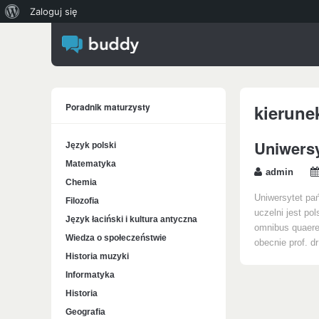
O
Zaloguj się
WordPressie
Poradnik maturzysty
kierune
Uniwersy
Język polski
Matematyka
admin
Chemia
Uniwersytet pań
Filozofia
uczelni jest po
Język łaciński i kultura antyczna
omnibus quaere
Wiedza o społeczeństwie
obecnie prof. d
Historia muzyki
Informatyka
Historia
Geografia