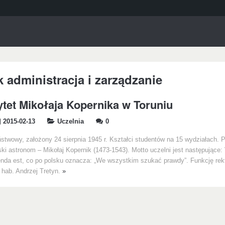
k administracja i zarządzanie
tet Mikołaja Kopernika w Toruniu
2015-02-13
Uczelnia
0
stwowy, założony 24 sierpnia 1945 r. Kształci studentów na 15 wydziałach. 
lski astronom – Mikołaj Kopernik (1473-1543). Motto uczelni jest następujące: 
nda est, co po polsku oznacza: „We wszystkim szukać prawdy”. Funkcję rekt
r hab. Andrzej Tretyn.
»