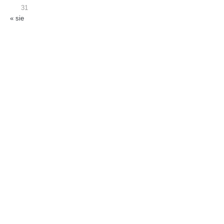
31
« sie