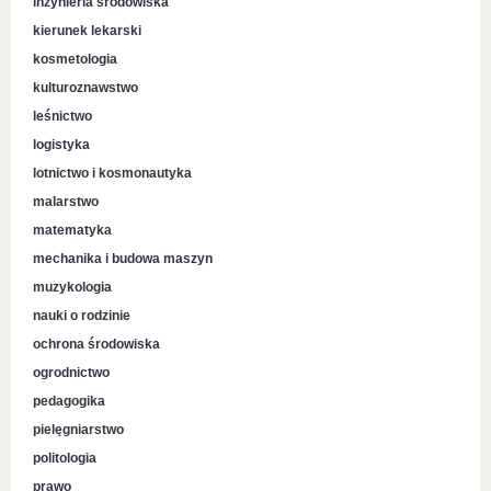
inżynieria środowiska
kierunek lekarski
kosmetologia
kulturoznawstwo
leśnictwo
logistyka
lotnictwo i kosmonautyka
malarstwo
matematyka
mechanika i budowa maszyn
muzykologia
nauki o rodzinie
ochrona środowiska
ogrodnictwo
pedagogika
pielęgniarstwo
politologia
prawo