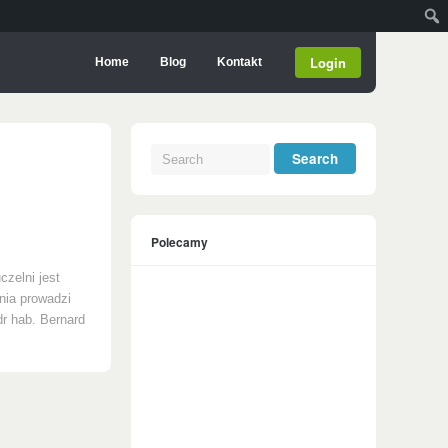
Login
Home
Blog
Kontakt
Polecamy
czelni jest
nia prowadzi
dr hab. Bernard