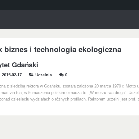
k biznes i technologia ekologiczna
tet Gdański
2015-02-17
Uczelnia
0
zna z siedzibą rektora w Gdańsku, została założona 20 marca 1970 r. Motto u
 mari via tua, w tłumaczeniu polskim oznacza to: „W morzu twa droga”. Uczel
ponad dziesięciu wydziałach o różnych profilach. Rektorem uczelni jest prof. 