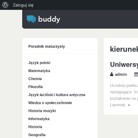
O
Zaloguj się
WordPressie
Poradnik maturzysty
kierune
Uniwersy
Język polski
Matematyka
admin
Chemia
Uczelnia public
Filozofia
następujące: In
Język łaciński i kultura antyczna
kształcenie na 
Wiedza o społeczeństwie
Lammek.
»
Historia muzyki
Informatyka
Historia
Geografia