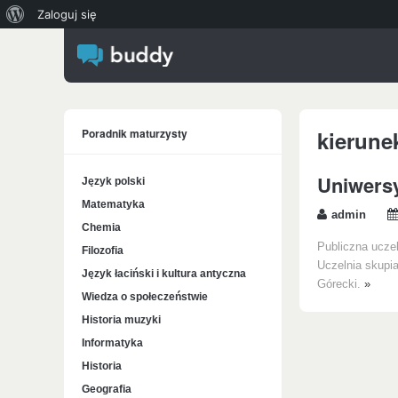
O
Zaloguj się
WordPressie
Poradnik maturzysty
kierune
Uniwersy
Język polski
Matematyka
admin
Chemia
Publiczna uczel
Filozofia
Uczelnia skupia
Język łaciński i kultura antyczna
Górecki.
»
Wiedza o społeczeństwie
Historia muzyki
Informatyka
Historia
Geografia