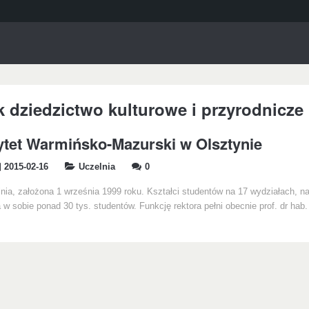
k dziedzictwo kulturowe i przyrodnicze
tet Warmińsko-Mazurski w Olsztynie
2015-02-16
Uczelnia
0
nia, założona 1 września 1999 roku. Kształci studentów na 17 wydziałach, n
 w sobie ponad 30 tys. studentów. Funkcję rektora pełni obecnie prof. dr hab