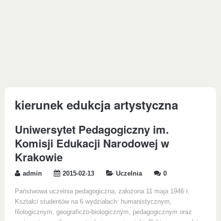
kierunek edukcja artystyczna
Uniwersytet Pedagogiczny im.
Komisji Edukacji Narodowej w
Krakowie
admin
2015-02-13
Uczelnia
0
Państwowa uczelnia pedagogiczna, założona 11 maja 1946 r.
Kształci studentów na 6 wydziałach: humanistycznym,
filologicznym, geograficzo-biologicznym, pedagogicznym oraz