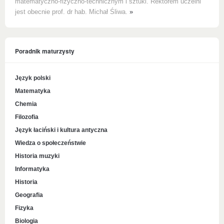
matematyczno-fizyczno-technicznym i sztuki. Rektorem uczelni
jest obecnie prof. dr hab. Michał Śliwa.
»
Poradnik maturzysty
Język polski
Matematyka
Chemia
Filozofia
Język łaciński i kultura antyczna
Wiedza o społeczeństwie
Historia muzyki
Informatyka
Historia
Geografia
Fizyka
Biologia