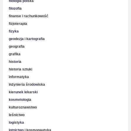
filologia polska
filozofia
finanse i rachunkowość
fizjoterapia
fizyka
geodezja i kartografia
geografia
grafika
historia
historia sztuki
informatyka
inżynieria środowiska
kierunek lekarski
kosmetologia
kulturoznawstwo
leśnictwo
logistyka
lotnictwo i kosmonautyka