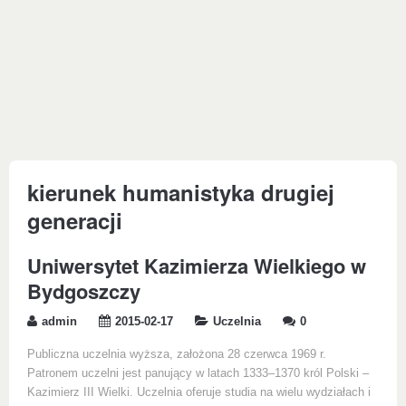
kierunek humanistyka drugiej
generacji
Uniwersytet Kazimierza Wielkiego w
Bydgoszczy
admin
2015-02-17
Uczelnia
0
Publiczna uczelnia wyższa, założona 28 czerwca 1969 r.
Patronem uczelni jest panujący w latach 1333–1370 król Polski –
Kazimierz III Wielki. Uczelnia oferuje studia na wielu wydziałach i