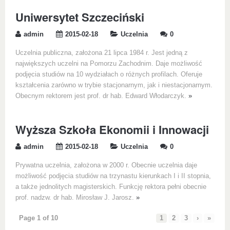
Uniwersytet Szczeciński
admin
2015-02-18
Uczelnia
0
Uczelnia publiczna, założona 21 lipca 1984 r. Jest jedną z
największych uczelni na Pomorzu Zachodnim. Daje możliwość
podjęcia studiów na 10 wydziałach o różnych profilach. Oferuje
kształcenia zarówno w trybie stacjonarnym, jak i niestacjonarnym.
Obecnym rektorem jest prof. dr hab. Edward Włodarczyk.
»
Wyższa Szkoła Ekonomii i Innowacji
admin
2015-02-18
Uczelnia
0
Prywatna uczelnia, założona w 2000 r. Obecnie uczelnia daje
możliwość podjęcia studiów na trzynastu kierunkach I i II stopnia,
a także jednolitych magisterskich. Funkcję rektora pełni obecnie
prof. nadzw. dr hab. Mirosław J. Jarosz.
»
Page 1 of 10
1
2
3
›
»