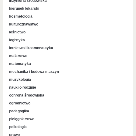
inżynieria środowiska
kierunek lekarski
kosmetologia
kulturoznawstwo
leśnictwo
logistyka
lotnictwo i kosmonautyka
malarstwo
matematyka
mechanika i budowa maszyn
muzykologia
nauki o rodzinie
ochrona środowiska
ogrodnictwo
pedagogika
pielęgniarstwo
politologia
prawo