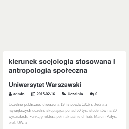
kierunek socjologia stosowana i
antropologia społeczna
Uniwersytet Warszawski
admin
2015-02-16
Uczelnia
0
Uczelnia publiczna, utworzona 19 listopada 1816 r. Jedna z
największych uczelni, skupiająca ponad 50 tys. studentów na 20
wydziałach. Funkcję rektora pełni aktualnie dr hab. Marcin Pałys,
prof. UW.
»