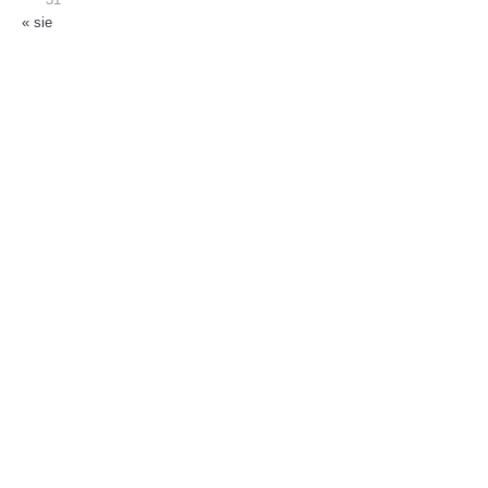
31
« sie