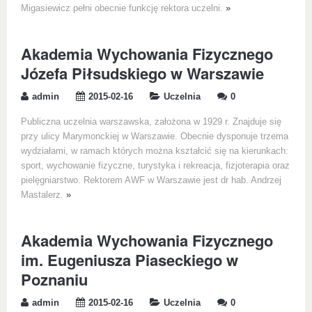
Migasiewicz pełni obecnie funkcję rektora uczelni.
»
Akademia Wychowania Fizycznego
Józefa Piłsudskiego w Warszawie
admin
2015-02-16
Uczelnia
0
Publiczna uczelnia warszawska, założona w 1929 r. Znajduje się
przy ulicy Marymonckiej w Warszawie. Obecnie dysponuje trzema
wydziałami, w ramach których można kształcić się na kierunkach:
sport, wychowanie fizyczne, turystyka i rekreacja, fizjoterapia oraz
pielęgniarstwo. Rektorem AWF w Warszawie jest dr hab. Andrzej
Mastalerz.
»
Akademia Wychowania Fizycznego
im. Eugeniusza Piaseckiego w
Poznaniu
admin
2015-02-16
Uczelnia
0