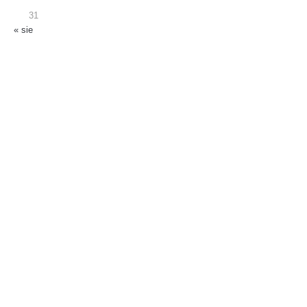
31
« sie