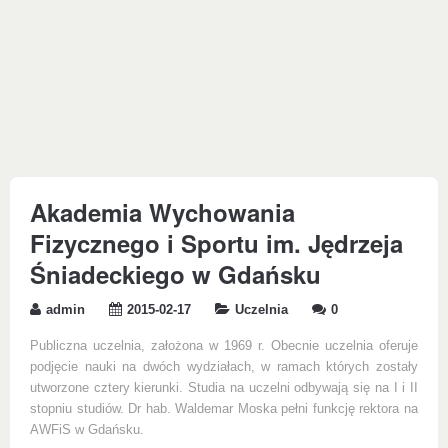
Akademia Wychowania
Fizycznego i Sportu im. Jędrzeja
Śniadeckiego w Gdańsku
admin
2015-02-17
Uczelnia
0
Publiczna uczelnia, założona w 1969 r. Obecnie uczelnia oferuje
podjęcie nauki na dwóch wydziałach, w ramach których zostały
utworzone cztery kierunki. Studia na uczelni odbywają się na I i II
stopniu studiów. Dr hab. Waldemar Moska pełni funkcję rektora na
AWFiS w Gdańsku.