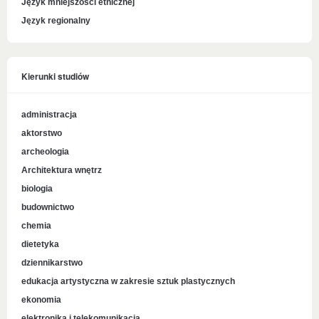
Język mniejszości etnicznej
Język regionalny
Kierunki studiów
administracja
aktorstwo
archeologia
Architektura wnętrz
biologia
budownictwo
chemia
dietetyka
dziennikarstwo
edukacja artystyczna w zakresie sztuk plastycznych
ekonomia
elektronika i telekomunikacja