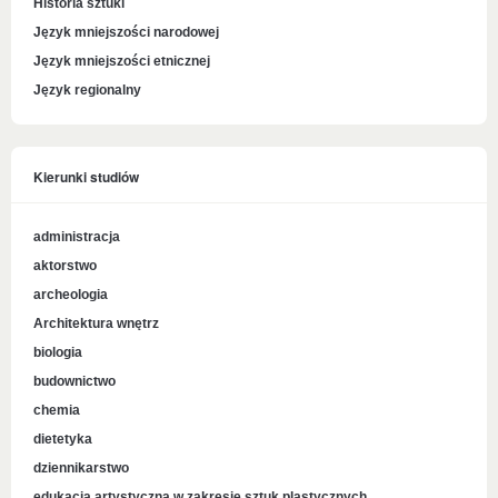
Historia sztuki
Język mniejszości narodowej
Język mniejszości etnicznej
Język regionalny
Kierunki studiów
administracja
aktorstwo
archeologia
Architektura wnętrz
biologia
budownictwo
chemia
dietetyka
dziennikarstwo
edukacja artystyczna w zakresie sztuk plastycznych