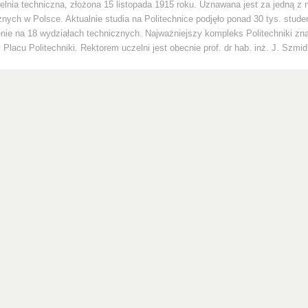
lnia techniczna, złożona 15 listopada 1915 roku. Uznawana jest za jedną z 
znych w Polsce. Aktualnie studia na Politechnice podjęło ponad 30 tys. stude
enie na 18 wydziałach technicznych. Najważniejszy kompleks Politechniki zna
Placu Politechniki. Rektorem uczelni jest obecnie prof. dr hab. inż. J. Szmid