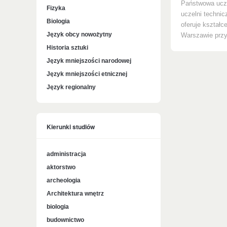
Państwowa ucze
Fizyka
uczelni technic
Biologia
oferuje kształc
Język obcy nowożytny
Warszawie przy 
Historia sztuki
Język mniejszości narodowej
Język mniejszości etnicznej
Język regionalny
Kierunki studiów
administracja
aktorstwo
archeologia
Architektura wnętrz
biologia
budownictwo