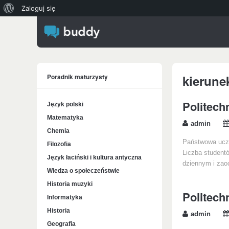
O
Zaloguj się
WordPressie
Poradnik maturzysty
kierune
Politech
Język polski
Matematyka
admin
Chemia
Państwowa uczel
Filozofia
Liczba studentó
Język łaciński i kultura antyczna
dziennym i zaoc
Wiedza o społeczeństwie
Historia muzyki
Politec
Informatyka
Historia
admin
Geografia