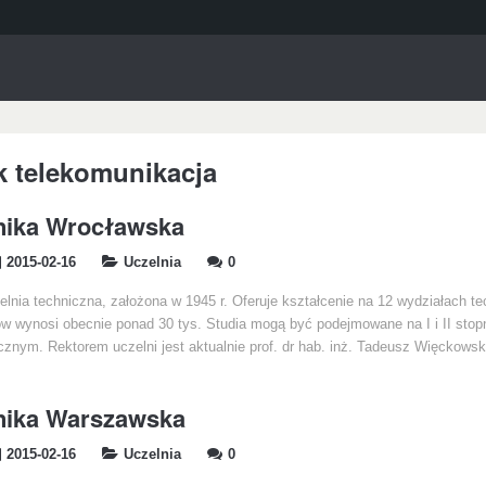
k telekomunikacja
nika Wrocławska
2015-02-16
Uczelnia
0
nia techniczna, założona w 1945 r. Oferuje kształcenie na 12 wydziałach t
w wynosi obecnie ponad 30 tys. Studia mogą być podejmowane na I i II stopn
znym. Rektorem uczelni jest aktualnie prof. dr hab. inż. Tadeusz Więckowsk
hnika Warszawska
2015-02-16
Uczelnia
0