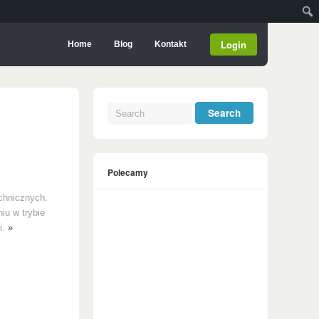
Login
Home
Blog
Kontakt
Polecamy
echnicznych.
iu w trybie
i.
»