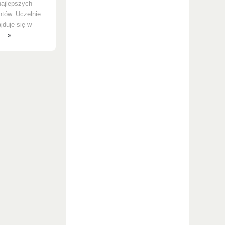
najlepszych
ntów. Uczelnie
jduje się w
...
»