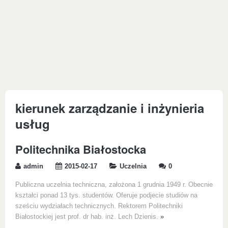
kierunek zarządzanie i inżynieria
usług
Politechnika Białostocka
admin
2015-02-17
Uczelnia
0
Publiczna uczelnia techniczna, założona 1 grudnia 1949 r. Obecnie
kształci ponad 13 tys. studentów. Oferuje podjecie studiów na
sześciu wydziałach technicznych. Rektorem Politechniki
Białostockiej jest prof. dr hab. inż. Lech Dzienis.
»