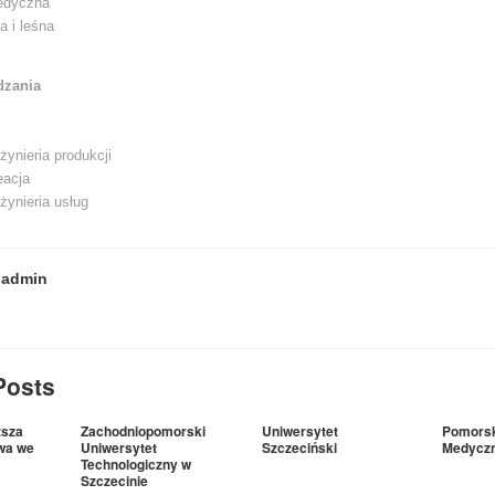
medyczna
a i leśna
dzania
żynieria produkcji
eacja
nżynieria usług
y
admin
Posts
sza
Zachodniopomorski
Uniwersytet
Pomorsk
wa we
Uniwersytet
Szczeciński
Medyczn
Technologiczny w
Szczecinie