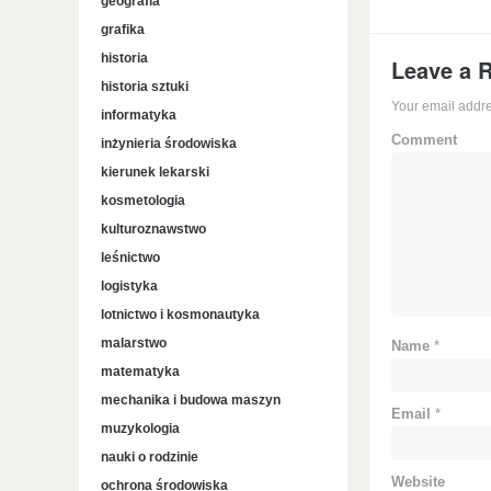
geografia
grafika
historia
Leave a 
historia sztuki
Your email addre
informatyka
Comment
inżynieria środowiska
kierunek lekarski
kosmetologia
kulturoznawstwo
leśnictwo
logistyka
lotnictwo i kosmonautyka
malarstwo
Name
*
matematyka
mechanika i budowa maszyn
Email
*
muzykologia
nauki o rodzinie
Website
ochrona środowiska