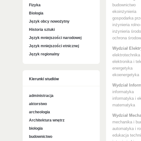
Fizyka
budownictwo
ekoinżynieria
Biologia
gospodarka prz
Język obcy nowożytny
inżynieria roln
Historia sztuki
inżynieria środ
Język mniejszości narodowej
ochrona środow
Język mniejszości etnicznej
Wydział Elekt
Język regionalny
elektrotechnika
elektronika i t
energetyka
ekoenergetyka
Kierunki studiów
Wydział Inform
informatyka
administracja
informatyka i e
aktorstwo
matematyka
archeologia
Wydział Mech
Architektura wnętrz
mechanika i b
biologia
automatyka i r
edukacja techn
budownictwo