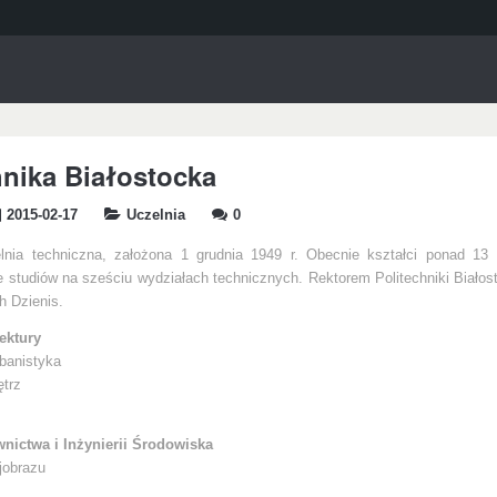
hnika Białostocka
2015-02-17
Uczelnia
0
lnia techniczna, założona 1 grudnia 1949 r. Obecnie kształci ponad 13 
e studiów na sześciu wydziałach technicznych. Rektorem Politechniki Białosto
ch Dzienis.
ektury
rbanistyka
ętrz
nictwa i Inżynierii Środowiska
ajobrazu