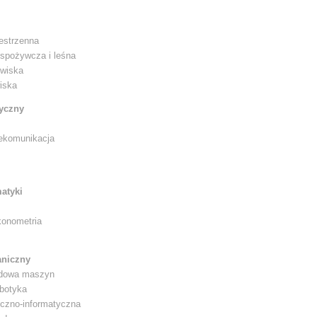
estrzenna
o-spożywcza i leśna
owiska
iska
ryczny
elekomunikacja
atyki
konometria
aniczny
udowa maszyn
obotyka
iczno-informatyczna