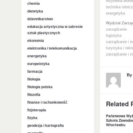
inżynieria bio
chemia
technika rolnicz
dietetyka
energetyka
dziennikarstwo
Wydział Zarzą
edukacja artystyczna w zakresie
zarządzanie
sztuk plastycznych
logistyka
ekonomia
zarządzanie i in
turystyka i rekr
elektronika i telekomunikacja
zarządzanie i i
energetyka
europeistyka
farmacja
B
filologia
filologia polska
filozofia
Related 
finanse i rachunkowość
fizjoterapia
Państwowa Wyż
fizyka
Szkoła Zawodo
Włocławku
geodezja i kartografia