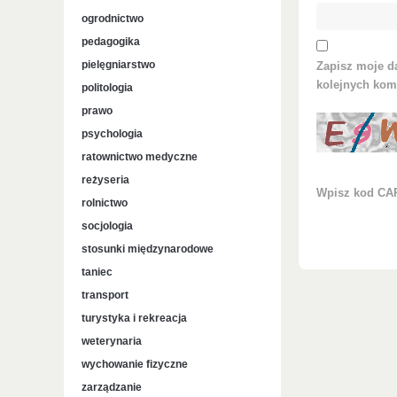
ogrodnictwo
pedagogika
pielęgniarstwo
Zapisz moje da
kolejnych kom
politologia
prawo
psychologia
ratownictwo medyczne
reżyseria
Wpisz kod C
rolnictwo
socjologia
stosunki międzynarodowe
taniec
transport
turystyka i rekreacja
weterynaria
wychowanie fizyczne
zarządzanie