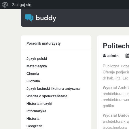
O
Zaloguj się
WordPressie
Poradnik maturzysty
Politec
admin
Język polski
Matematyka
Publiczna ucze
Oferuje podjeci
Chemia
dr hab. inż. Le
Filozofia
Wydział Archit
Język łaciński i kultura antyczna
architektura i u
Wiedza o społeczeństwie
architektura wn
Historia muzyki
grafika
Informatyka
Wydział Budow
Historia
architektura kr
Geografia
biotechnologia