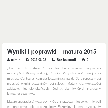
Wyniki i poprawki – matura 2015
admin
2015-06-02
Bez kategorii
0
„Już za rok matura…” Czy tak będą śpiewać tegoroczni
maturzyści? Miejmy nadzieję, że nie. Wszystko okaże się już za
miesiąc. Centralna Komisja Egzaminacyjna do 30 czerwca musi
przesłać wyniki egzaminów dojrzałości. Matury dla większości
zdających już się skończyły. Jednak dla niektórych maturalny
klimat jeszcze trwa.
Maturę „nadrabiają” wszyscy, którzy z przyczyn losowych nie byli
w stanie przystąpić do egzaminów. Egzaminy pisemne rozpoczęły