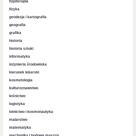
fizjoterapia
fizyka
geodezja i kartografia
geografia
grafika
historia
historia sztuki
informatyka
inżynieria środowiska
kierunek lekarski
kosmetologia
kulturoznawstwo
leśnictwo
logistyka
lotnictwo i kosmonautyka
malarstwo
matematyka
mechanika i budowa maszyn