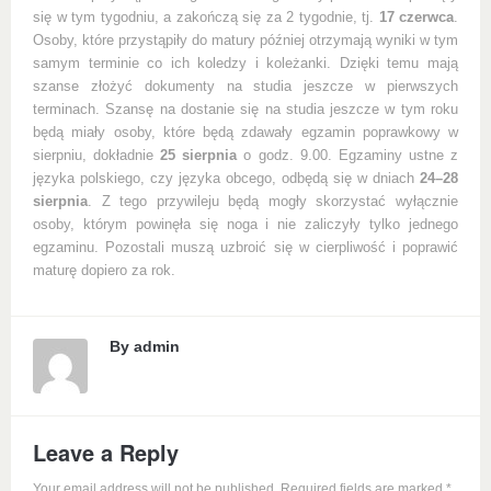
się w tym tygodniu, a zakończą się za 2 tygodnie, tj.
17 czerwca
.
Osoby, które przystąpiły do matury później otrzymają wyniki w tym
samym terminie co ich koledzy i koleżanki. Dzięki temu mają
szanse złożyć dokumenty na studia jeszcze w pierwszych
terminach. Szansę na dostanie się na studia jeszcze w tym roku
będą miały osoby, które będą zdawały egzamin poprawkowy w
sierpniu, dokładnie
25 sierpnia
o godz. 9.00. Egzaminy ustne z
języka polskiego, czy języka obcego, odbędą się w dniach
24–28
sierpnia
. Z tego przywileju będą mogły skorzystać wyłącznie
osoby, którym powinęła się noga i nie zaliczyły tylko jednego
egzaminu. Pozostali muszą uzbroić się w cierpliwość i poprawić
maturę dopiero za rok.
By
admin
Leave a Reply
Your email address will not be published. Required fields are marked
*