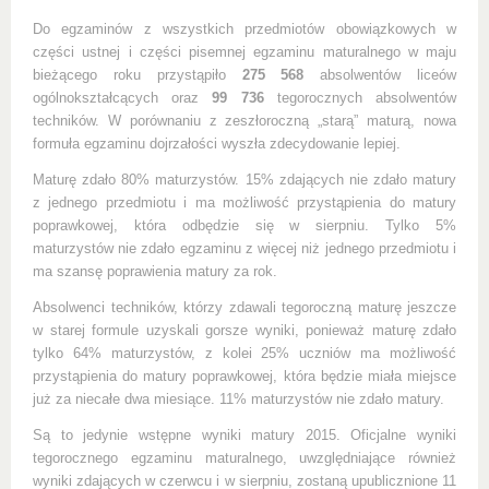
Do egzaminów z wszystkich przedmiotów obowiązkowych w
części ustnej i części pisemnej egzaminu maturalnego w maju
bieżącego roku przystąpiło
275 568
absolwentów liceów
ogólnokształcących oraz
99 736
tegorocznych absolwentów
techników. W porównaniu z zeszłoroczną „starą” maturą, nowa
formuła egzaminu dojrzałości wyszła zdecydowanie lepiej.
Maturę zdało 80% maturzystów. 15% zdających nie zdało matury
z jednego przedmiotu i ma możliwość przystąpienia do matury
poprawkowej, która odbędzie się w sierpniu. Tylko 5%
maturzystów nie zdało egzaminu z więcej niż jednego przedmiotu i
ma szansę poprawienia matury za rok.
Absolwenci techników, którzy zdawali tegoroczną maturę jeszcze
w starej formule uzyskali gorsze wyniki, ponieważ maturę zdało
tylko 64% maturzystów, z kolei 25% uczniów ma możliwość
przystąpienia do matury poprawkowej, która będzie miała miejsce
już za niecałe dwa miesiące. 11% maturzystów nie zdało matury.
Są to jedynie wstępne wyniki matury 2015. Oficjalne wyniki
tegorocznego egzaminu maturalnego, uwzględniające również
wyniki zdających w czerwcu i w sierpniu, zostaną upublicznione 11