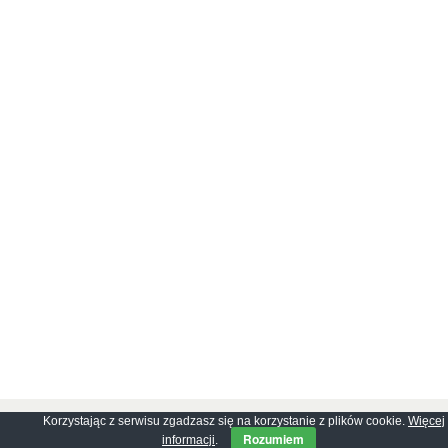
Korzystając z serwisu zgadzasz się na korzystanie z plików cookie.
Więcej
Copyright © 2026
GhostPool.com
. All rights reserved.
Rozumiem
informacji
.