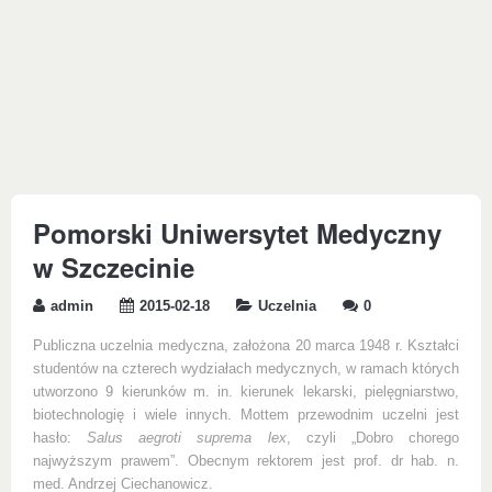
Pomorski Uniwersytet Medyczny
w Szczecinie
admin
2015-02-18
Uczelnia
0
Publiczna uczelnia medyczna, założona 20 marca 1948 r. Kształci
studentów na czterech wydziałach medycznych, w ramach których
utworzono 9 kierunków m. in. kierunek lekarski, pielęgniarstwo,
biotechnologię i wiele innych. Mottem przewodnim uczelni jest
hasło:
Salus aegroti suprema lex
, czyli „Dobro chorego
najwyższym prawem”. Obecnym rektorem jest prof. dr hab. n.
med. Andrzej Ciechanowicz.