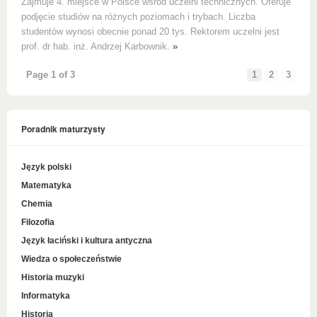
Zajmuje 4. miejsce w Polsce wśród uczelni technicznych. Oferuje
podjęcie studiów na różnych poziomach i trybach. Liczba
studentów wynosi obecnie ponad 20 tys. Rektorem uczelni jest
prof. dr hab. inż. Andrzej Karbownik.
»
Page 1 of 3
1
2
3
Poradnik maturzysty
Język polski
Matematyka
Chemia
Filozofia
Język łaciński i kultura antyczna
Wiedza o społeczeństwie
Historia muzyki
Informatyka
Historia