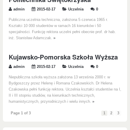
admin
2015-02-17
Uczelnia
0
Publiczna uczelnia techniczna, założona 5 czerwca 1965 r.
Kształci 10 000 studentów w ramach 16 kierunków i 50
specjalności. Funkcję rektora uczelni pełni obecnie prof. dr hab.
inż. Stanisław Adamczak.
»
Kujawsko-Pomorska Szkoła Wyższa
admin
2015-02-17
Uczelnia
0
Niepubliczna szkoła wyższa założona 13 września 2000 r. w
Bydgoszczy przez Helenę i Romana Czakowskich. Dr Helena
Czakowska pełni funkcję rektora. Uczelnia kształci studentów na I,
II i III stopniu studiów, na kierunkach technicznych,
humanistycznych, przyrodniczych i wielu innych.
»
Page 1 of 3
1
2
3