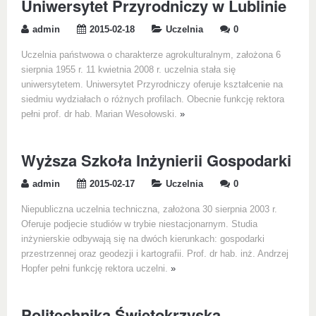
Uniwersytet Przyrodniczy w Lublinie
admin
2015-02-18
Uczelnia
0
Uczelnia państwowa o charakterze agrokulturalnym, założona 6
sierpnia 1955 r. 11 kwietnia 2008 r. uczelnia stała się
uniwersytetem. Uniwersytet Przyrodniczy oferuje kształcenie na
siedmiu wydziałach o różnych profilach. Obecnie funkcję rektora
pełni prof. dr hab. Marian Wesołowski.
»
Wyższa Szkoła Inżynierii Gospodarki
admin
2015-02-17
Uczelnia
0
Niepubliczna uczelnia techniczna, założona 30 sierpnia 2003 r.
Oferuje podjecie studiów w trybie niestacjonarnym. Studia
inżynierskie odbywają się na dwóch kierunkach: gospodarki
przestrzennej oraz geodezji i kartografii. Prof. dr hab. inż. Andrzej
Hopfer pełni funkcję rektora uczelni.
»
Politechnika Świętokrzyska