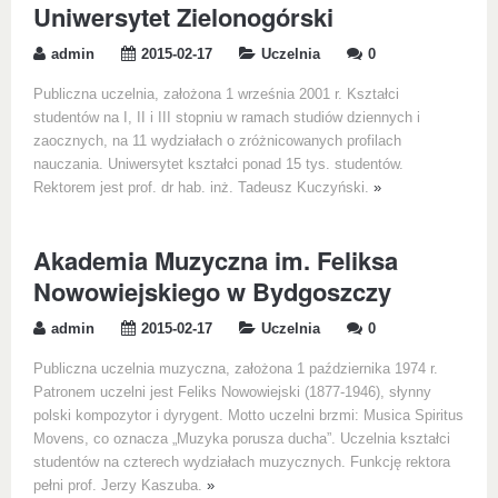
Uniwersytet Zielonogórski
admin
2015-02-17
Uczelnia
0
Publiczna uczelnia, założona 1 września 2001 r. Kształci
studentów na I, II i III stopniu w ramach studiów dziennych i
zaocznych, na 11 wydziałach o zróżnicowanych profilach
nauczania. Uniwersytet kształci ponad 15 tys. studentów.
Rektorem jest prof. dr hab. inż. Tadeusz Kuczyński.
»
Akademia Muzyczna im. Feliksa
Nowowiejskiego w Bydgoszczy
admin
2015-02-17
Uczelnia
0
Publiczna uczelnia muzyczna, założona 1 października 1974 r.
Patronem uczelni jest Feliks Nowowiejski (1877-1946), słynny
polski kompozytor i dyrygent. Motto uczelni brzmi: Musica Spiritus
Movens, co oznacza „Muzyka porusza ducha”. Uczelnia kształci
studentów na czterech wydziałach muzycznych. Funkcję rektora
pełni prof. Jerzy Kaszuba.
»