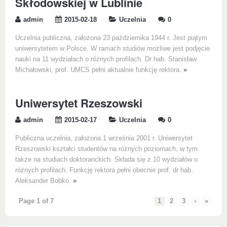
Skłodowskiej w Lublinie
admin
2015-02-18
Uczelnia
0
Uczelnia publiczna, założona 23 października 1944 r. Jest piątym
uniwersytetem w Polsce. W ramach studiów możliwe jest podjęcie
nauki na 11 wydziałach o różnych profilach. Dr hab. Stanisław
Michałowski, prof. UMCS pełni aktualnie funkcję rektora.
»
Uniwersytet Rzeszowski
admin
2015-02-17
Uczelnia
0
Publiczna uczelnia, założona 1 września 2001 r. Uniwersytet
Rzeszowski kształci studentów na różnych poziomach, w tym
także na studiach doktoranckich. Składa się z 10 wydziałów o
różnych profilach. Funkcję rektora pełni obecnie prof. dr hab.
Aleksander Bobko.
»
Page 1 of 7
1
2
3
›
»