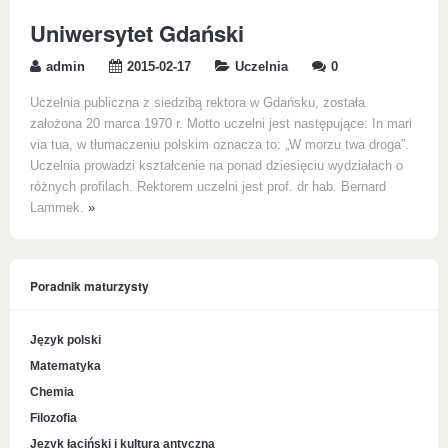
Uniwersytet Gdański
admin
2015-02-17
Uczelnia
0
Uczelnia publiczna z siedzibą rektora w Gdańsku, została
założona 20 marca 1970 r. Motto uczelni jest następujące: In mari
via tua, w tłumaczeniu polskim oznacza to: „W morzu twa droga”.
Uczelnia prowadzi kształcenie na ponad dziesięciu wydziałach o
różnych profilach. Rektorem uczelni jest prof. dr hab. Bernard
Lammek.
»
Poradnik maturzysty
Język polski
Matematyka
Chemia
Filozofia
Język łaciński i kultura antyczna