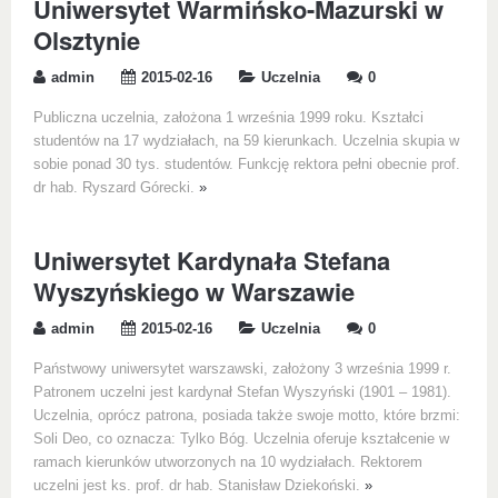
Uniwersytet Warmińsko-Mazurski w
Olsztynie
admin
2015-02-16
Uczelnia
0
Publiczna uczelnia, założona 1 września 1999 roku. Kształci
studentów na 17 wydziałach, na 59 kierunkach. Uczelnia skupia w
sobie ponad 30 tys. studentów. Funkcję rektora pełni obecnie prof.
dr hab. Ryszard Górecki.
»
Uniwersytet Kardynała Stefana
Wyszyńskiego w Warszawie
admin
2015-02-16
Uczelnia
0
Państwowy uniwersytet warszawski, założony 3 września 1999 r.
Patronem uczelni jest kardynał Stefan Wyszyński (1901 – 1981).
Uczelnia, oprócz patrona, posiada także swoje motto, które brzmi:
Soli Deo, co oznacza: Tylko Bóg. Uczelnia oferuje kształcenie w
ramach kierunków utworzonych na 10 wydziałach. Rektorem
uczelni jest ks. prof. dr hab. Stanisław Dziekoński.
»