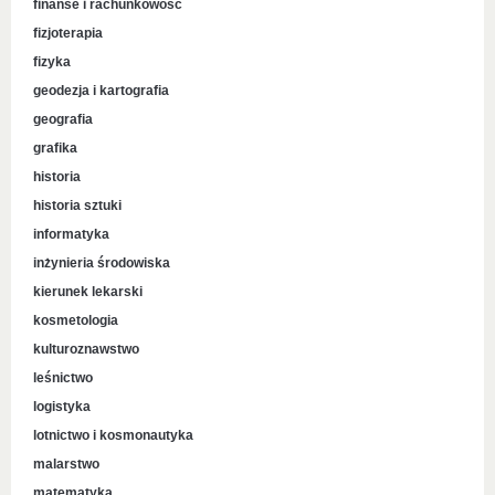
finanse i rachunkowość
fizjoterapia
fizyka
geodezja i kartografia
geografia
grafika
historia
historia sztuki
informatyka
inżynieria środowiska
kierunek lekarski
kosmetologia
kulturoznawstwo
leśnictwo
logistyka
lotnictwo i kosmonautyka
malarstwo
matematyka