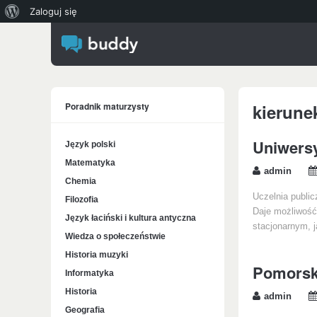
O
Zaloguj się
WordPressie
Poradnik maturzysty
kierune
Uniwersy
Język polski
Matematyka
admin
Chemia
Uczelnia public
Filozofia
Daje możliwość 
Język łaciński i kultura antyczna
stacjonarnym, 
Wiedza o społeczeństwie
Historia muzyki
Pomorski
Informatyka
Historia
admin
Geografia