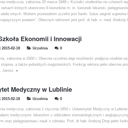
lnia medyczna, założona 20 marca 1948 r. Kształci studentów na czterech wy
amach których utworzono 9 kierunków m. in. kierunek lekarski, pielęgniarst
i wiele innych. Mottem przewodnim uczelni jest hasło: Salus aegroti suprema l
 najwyższym prawem”. Obecnym rektorem jest prof. dr hab. n. med. Andrzej
zkoła Ekonomii i Innowacji
2015-02-18
Uczelnia
0
ia, założona w 2000 r. Obecnie uczelnia daje możliwość podjęcia studiów na
I stopnia, a także jednolitych magisterskich. Funkcję rektora pełni obecnie pro
J. Jarosz.
»
tet Medyczny w Lublinie
2015-02-18
Uczelnia
0
lnia medyczna, założona 1 stycznia 1950 r. Uniwersytet Medyczny w Lublinie
ałami medycznymi: lekarskim z oddziałem stomatologicznym i anglojęzyczn
 oraz pielęgniarstwa i nauk o zdrowiu. Prof. dr hab. Andrzej Drop pełni funk