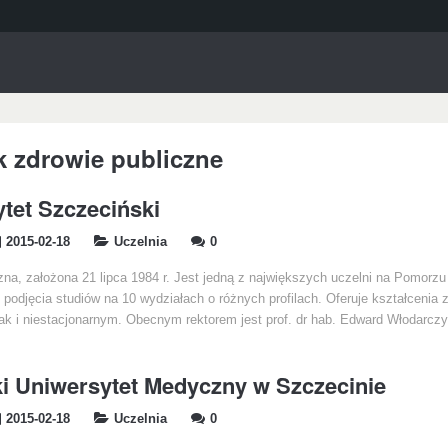
k zdrowie publiczne
tet Szczeciński
2015-02-18
Uczelnia
0
zna, założona 21 lipca 1984 r. Jest jedną z największych uczelni na Pomorz
podjęcia studiów na 10 wydziałach o różnych profilach. Oferuje kształcenia 
jak i niestacjonarnym. Obecnym rektorem jest prof. dr hab. Edward Włodarcz
 Uniwersytet Medyczny w Szczecinie
2015-02-18
Uczelnia
0