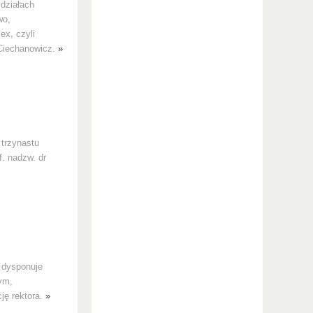
działach
wo,
ex, czyli
 Ciechanowicz.
»
 trzynastu
f. nadzw. dr
 dysponuje
ym,
cję rektora.
»