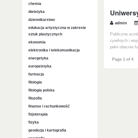
chemia
Uniwers
dietetyka
dziennikarstwo
admin
edukacja artystyczna w zakresie
sztuk plastycznych
Publiczna uczel
cywilnych i wo
ekonomia
pełni obecnie f
elektronika i telekomunikacja
energetyka
Page 1 of 4
europeistyka
farmacja
filologia
filologia polska
filozofia
finanse i rachunkowość
fizjoterapia
fizyka
geodezja i kartografia