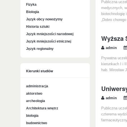
Publiczna ucze
Fizyka
medycznych, w r
Biologia
biotechnologię 
Język obcy nowożytny
„Dobro chorego
Historia sztuki
Język mniejszości narodowej
Wyższa S
Język mniejszości etnicznej
admin
Język regionalny
Prywatna uczeln
kierunkach I i I
hab. Mirosław 
Kierunki studiów
Uniwersy
administracja
aktorstwo
admin
archeologia
Architektura wnętrz
Publiczna ucze
czterema wydzi
biologia
farmaceutycznym
budownictwo