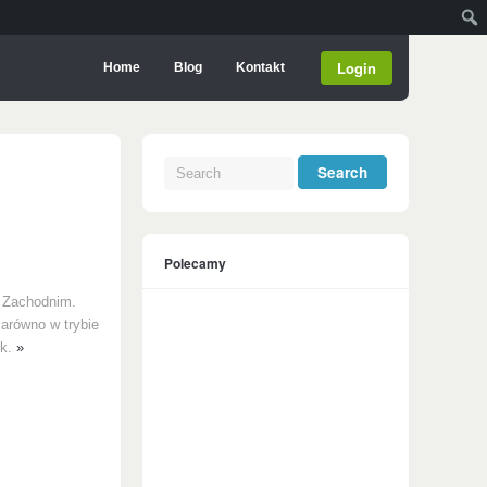
Login
Home
Blog
Kontakt
Polecamy
u Zachodnim.
zarówno w trybie
yk.
»