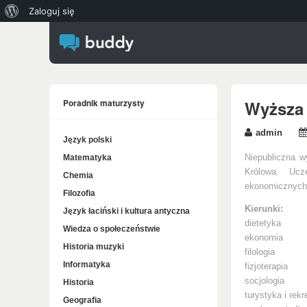
O
Zaloguj się
WordPressie
Poradnik maturzysty
Wyższa
admin
Język polski
Matematyka
Niepubliczna w
Królowa. Ucz
Chemia
ekonomicznych i
Filozofia
Kierunki:
Język łaciński i kultura antyczna
dietetyka
Wiedza o społeczeństwie
ekonomia
Historia muzyki
filologia
Informatyka
fizjoterapia
socjologia
Historia
turystyka i rekr
Geografia