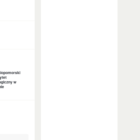
iopomorski
ytet
ogiczny w
nie