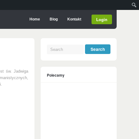
Login
Home
Blog
Kontakt
est św. Jadwiga
Polecamy
anistycznych,
i.