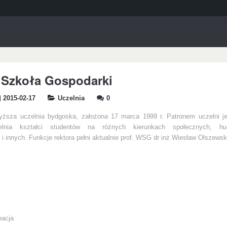
 Szkoła Gospodarki
2015-02-17
Uczelnia
0
yższa uczelnia bydgoska, założona 17 marca 1999 r. Patronem uczelni j
elnia kształci studentów na różnych kierunkach społecznych, hum
 innych. Funkcje rektora pełni aktualnie prof. WSG dr inż Wiesław Olszewsk
eacja