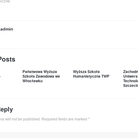
yczne
y
admin
Posts
Państwowa Wyższa
Wyższa Szkoła
Zachodn
-
Szkoła Zawodowa we
Humanistyczna TWP
Uniwers
Włocławku
Technol
Szczeci
Reply
ss will not be published. Required fields are marked
*