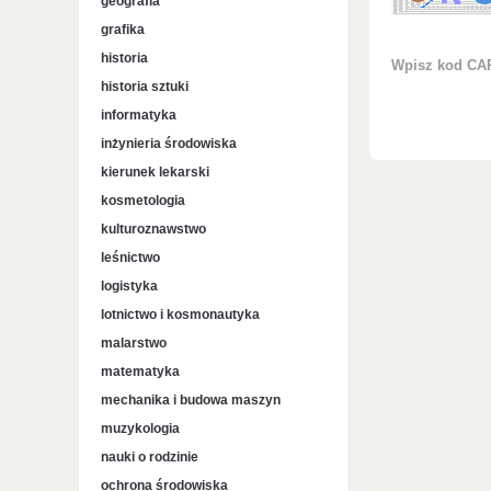
geografia
grafika
historia
Wpisz kod C
historia sztuki
informatyka
inżynieria środowiska
kierunek lekarski
kosmetologia
kulturoznawstwo
leśnictwo
logistyka
lotnictwo i kosmonautyka
malarstwo
matematyka
mechanika i budowa maszyn
muzykologia
nauki o rodzinie
ochrona środowiska