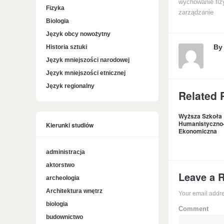
wychowanie fiz
Fizyka
zarządzanie
Biologia
Język obcy nowożytny
B
Historia sztuki
Język mniejszości narodowej
Język mniejszości etnicznej
Język regionalny
Related 
Wyższa Szkoła
Humanistyczno
Kierunki studiów
Ekonomiczna
administracja
aktorstwo
Leave a 
archeologia
Architektura wnętrz
Your email addre
biologia
Comment
budownictwo