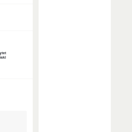
ytet
ński