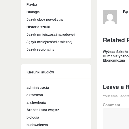
Fizyka
B
Biologia
Język obcy nowożytny
Historia sztuki
Język mniejszości narodowej
Related 
Język mniejszości etnicznej
Język regionalny
Wyższa Szkoła
Humanistyczno
Ekonomiczna
Kierunki studiów
Leave a 
administracja
aktorstwo
Your email addre
archeologia
Comment
Architektura wnętrz
biologia
budownictwo