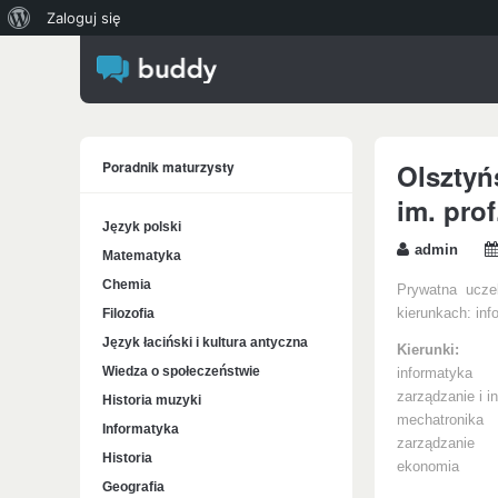
O
Zaloguj się
WordPressie
Poradnik maturzysty
Olsztyń
im. pro
Język polski
admin
Matematyka
Chemia
Prywatna ucze
Filozofia
kierunkach: inf
Język łaciński i kultura antyczna
Kierunki:
Wiedza o społeczeństwie
informatyka
zarządzanie i in
Historia muzyki
mechatronika
Informatyka
zarządzanie
Historia
ekonomia
Geografia