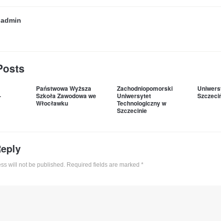
y
admin
Posts
Państwowa Wyższa
Zachodniopomorski
Uniwers
-
Szkoła Zawodowa we
Uniwersytet
Szczeci
Włocławku
Technologiczny w
Szczecinie
Reply
ss will not be published. Required fields are marked
*