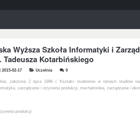
ska Wyższa Szkoła Informatyki i Zarzą
f. Tadeusza Kotarbińskiego
2015-02-17
Uczelnia
0
lnia, założona 2 lipca 1996 r. Kształci studentów w ramach studiów na
ormatyka, zarządzanie i inżynieria produkcji, mechatronika, zarządzanie i eko
żynieria produkcji