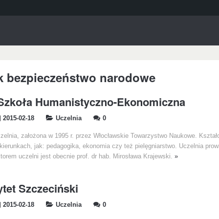
k bezpieczeństwo narodowe
Szkoła Humanistyczno-Ekonomiczna
2015-02-18
Uczelnia
0
czelnia, założona w 1995 r. przez Włocławskie Towarzystwo Naukowe. Kształ
 kierunkach, jak: pedagogika, ekonomia czy też pielęgniarstwo. Uczelnia prow
ektorem uczelni jest obecnie prof. dr hab. Mirosława Krajewski.
»
tet Szczeciński
2015-02-18
Uczelnia
0