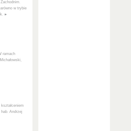
u Zachodnim.
zarówno w trybie
yk.
»
 W ramach
 Michałowski,
ę kształceniem
 hab. Andrzej