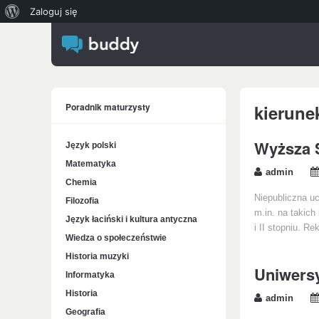
O
Zaloguj się
WordPressie
Poradnik maturzysty
kierune
Wyższa 
Język polski
Matematyka
admin
Chemia
Niepubliczna u
Filozofia
m.in. na takich
Język łaciński i kultura antyczna
i II stopniu. R
Wiedza o społeczeństwie
Historia muzyki
Uniwersy
Informatyka
Historia
admin
Geografia