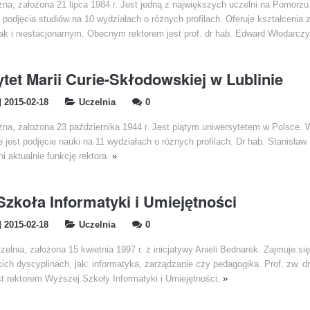
zna, założona 21 lipca 1984 r. Jest jedną z największych uczelni na Pomorz
podjęcia studiów na 10 wydziałach o różnych profilach. Oferuje kształcenia 
jak i niestacjonarnym. Obecnym rektorem jest prof. dr hab. Edward Włodarcz
tet Marii Curie-Skłodowskiej w Lublinie
2015-02-18
Uczelnia
0
czna, założona 23 października 1944 r. Jest piątym uniwersytetem w Polsce.
 jest podjęcie nauki na 11 wydziałach o różnych profilach. Dr hab. Stanisław
i aktualnie funkcję rektora.
»
zkoła Informatyki i Umiejętności
2015-02-18
Uczelnia
0
zelnia, założona 15 kwietnia 1997 r. z inicjatywy Anieli Bednarek. Zajmuje si
ich dyscyplinach, jak: informatyka, zarządzanie czy pedagogika. Prof. zw. dr
t rektorem Wyższej Szkoły Informatyki i Umiejętności.
»