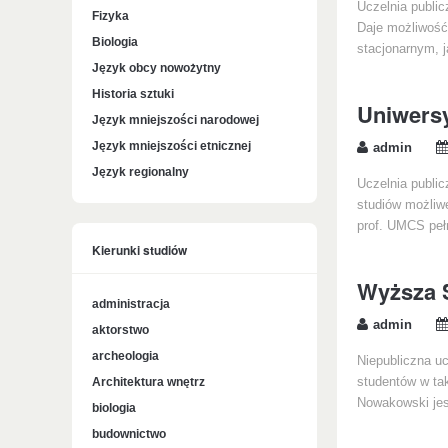
Uczelnia public
Fizyka
Daje możliwość 
Biologia
stacjonarnym, 
Język obcy nowożytny
Historia sztuki
Uniwersy
Język mniejszości narodowej
Język mniejszości etnicznej
admin
Język regionalny
Uczelnia publi
studiów możliwe
prof. UMCS pełn
Kierunki studiów
Wyższa S
administracja
admin
aktorstwo
archeologia
Niepubliczna uc
Architektura wnętrz
studentów w tak
Nowakowski jes
biologia
budownictwo