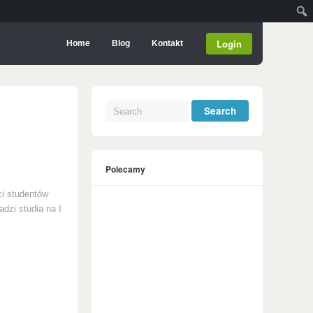
Login
Home
Blog
Kontakt
Polecamy
ci studentów
adzi studia na I