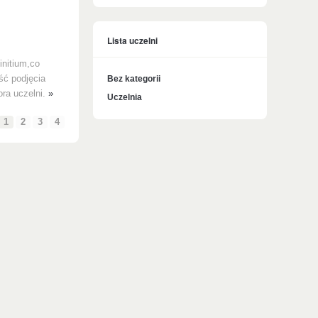
Lista uczelni
initium,co
ść podjęcia
Bez kategorii
ora uczelni.
»
Uczelnia
1
2
3
4