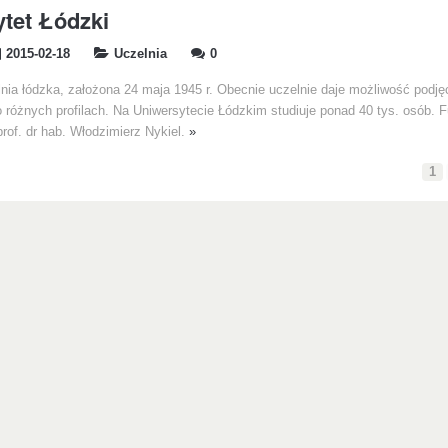
tet Łódzki
2015-02-18
Uczelnia
0
nia łódzka, założona 24 maja 1945 r. Obecnie uczelnie daje możliwość podję
 różnych profilach. Na Uniwersytecie Łódzkim studiuje ponad 40 tys. osób. F
 prof. dr hab. Włodzimierz Nykiel.
»
1