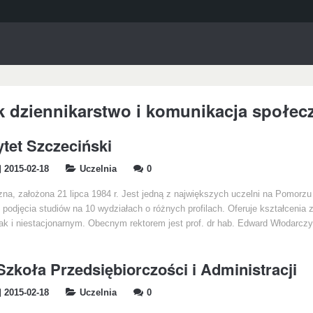
k dziennikarstwo i komunikacja społec
tet Szczeciński
2015-02-18
Uczelnia
0
zna, założona 21 lipca 1984 r. Jest jedną z największych uczelni na Pomorz
podjęcia studiów na 10 wydziałach o różnych profilach. Oferuje kształcenia 
jak i niestacjonarnym. Obecnym rektorem jest prof. dr hab. Edward Włodarcz
zkoła Przedsiębiorczości i Administracji
2015-02-18
Uczelnia
0