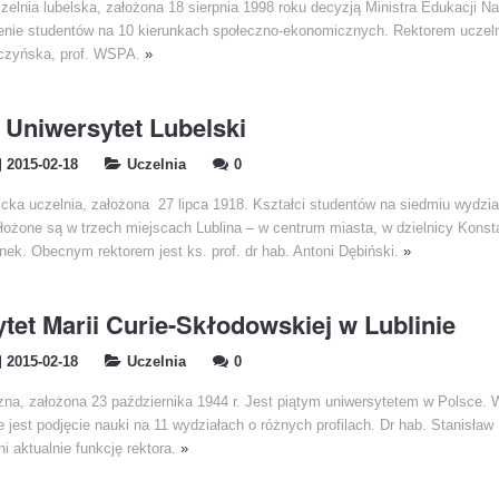
zelnia lubelska, założona 18 sierpnia 1998 roku decyzją Ministra Edukacji N
enie studentów na 10 kierunkach społeczno-ekonomicznych. Rektorem uczelni 
czyńska, prof. WSPA.
»
i Uniwersytet Lubelski
2015-02-18
Uczelnia
0
icka uczelnia, założona 27 lipca 1918. Kształci studentów na siedmiu wydzi
ołożone są w trzech miejscach Lublina – w centrum miasta, w dzielnicy Kons
nek. Obecnym rektorem jest ks. prof. dr hab. Antoni Dębiński.
»
tet Marii Curie-Skłodowskiej w Lublinie
2015-02-18
Uczelnia
0
czna, założona 23 października 1944 r. Jest piątym uniwersytetem w Polsce.
 jest podjęcie nauki na 11 wydziałach o różnych profilach. Dr hab. Stanisław
i aktualnie funkcję rektora.
»