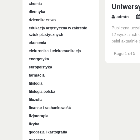
Uniwersy
chemia
dietetyka
admin
dziennikarstwo
edukacja artystyczna w zakresie
Publiczna uczel
sztuk plastycznych
12 wydziałach o
pełni aktualnie
ekonomia
elektronika i telekomunikacja
Page 1 of 5
energetyka
europeistyka
farmacja
filologia
filologia polska
filozofia
finanse i rachunkowość
fizjoterapia
fizyka
geodezja i kartografia