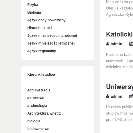
Niepubliczna uc
Fizyka
Oferuje kształc
Biologia
Agnieszka Ryb
Język obcy nowożytny
Historia sztuki
Katolick
Język mniejszości narodowej
Język mniejszości etnicznej
admin
Język regionalny
Publiczna katol
uniwersytetu p
dzielnicy Majda
Kierunki studiów
Uniwersy
administracja
admin
aktorstwo
archeologia
Uczelnia publi
Architektura wnętrz
studiów możliwe
prof. UMCS pełn
biologia
budownictwo