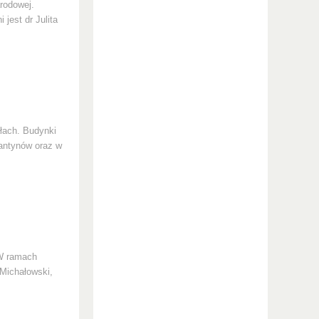
arodowej.
jest dr Julita
ałach. Budynki
tantynów oraz w
 W ramach
 Michałowski,