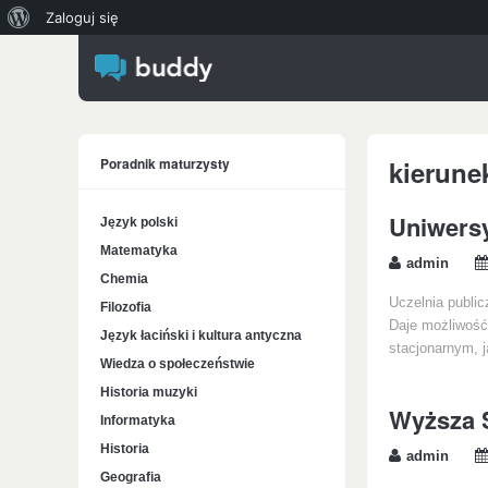
O
Zaloguj się
WordPressie
Poradnik maturzysty
kierune
Uniwersy
Język polski
Matematyka
admin
Chemia
Uczelnia public
Filozofia
Daje możliwość 
Język łaciński i kultura antyczna
stacjonarnym, 
Wiedza o społeczeństwie
Historia muzyki
Wyższa S
Informatyka
Historia
admin
Geografia