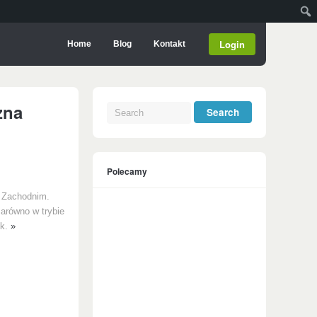
Login
Home
Blog
Kontakt
zna
Polecamy
u Zachodnim.
zarówno w trybie
yk.
»